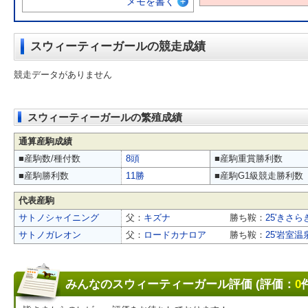
メモを書く
スウィーティーガールの競走成績
競走データがありません
スウィーティーガールの繁殖成績
通算産駒成績
■産駒数/種付数
8頭
■産駒重賞勝利数
■産駒勝利数
11勝
■産駒G1級競走勝利数
代表産駒
サトノシャイニング
父：
キズナ
勝ち鞍：
25'きさらぎ
サトノガレオン
父：
ロードカナロア
勝ち鞍：
25'岩室温
みんなのスウィーティーガール評価 (評価：
0