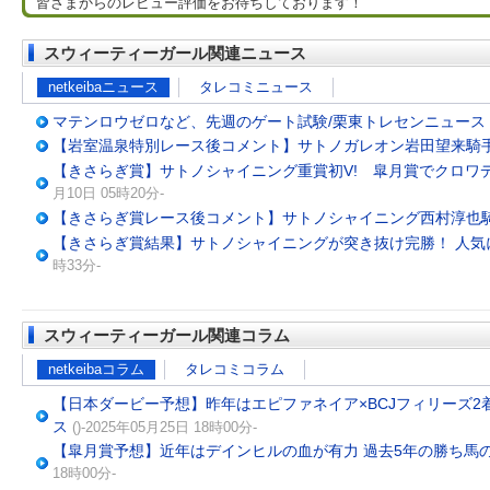
皆さまからのレビュー評価をお待ちしております！
スウィーティーガール関連ニュース
netkeibaニュース
タレコミニュース
マテンロウゼロなど、先週のゲート試験/栗東トレセンニュース
【岩室温泉特別レース後コメント】サトノガレオン岩田望来騎
【きさらぎ賞】サトノシャイニング重賞初V! 皐月賞でクロワ
月10日 05時20分-
【きさらぎ賞レース後コメント】サトノシャイニング西村淳也
【きさらぎ賞結果】サトノシャイニングが突き抜け完勝！ 人気
時33分-
スウィーティーガール関連コラム
netkeibaコラム
タレコミコラム
【日本ダービー予想】昨年はエピファネイア×BCJフィリーズ2着
ス
()-2025年05月25日 18時00分-
【皐月賞予想】近年はデインヒルの血が有力 過去5年の勝ち馬
18時00分-