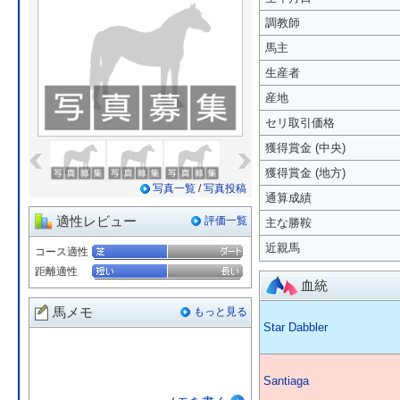
調教師
馬主
生産者
産地
セリ取引価格
«
»
獲得賞金 (中央)
獲得賞金 (地方)
写真一覧
/
写真投稿
通算成績
適性レビュー
評価一覧
主な勝鞍
近親馬
コース適性
距離適性
血統
馬メモ
もっと見る
Star Dabbler
Santiaga