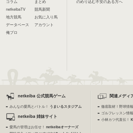
コラム
まとめ
のめり込む不安のある方へ
netkeibaTV
競馬新聞
地方競馬
お気に入り馬
データベース
アカウント
俺プロ
netkeiba 公式競馬ゲーム
関連メディ
みんなの愛馬とバトル！
うまいるスタジアム
徹底取材！野球情
ゴルフレッスン情
netkeiba 姉妹サイト
小林カツ代直伝！
愛馬の管理はお任せ！
netkeibaオーナーズ