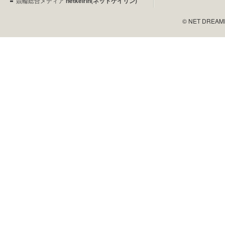
競輪総合メディア
netkeirin(ネットケイリン)
© NET DREAMERS