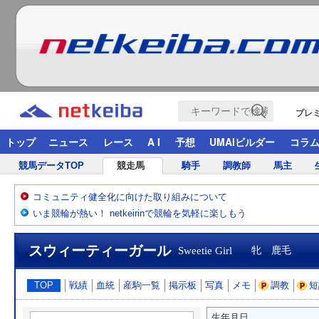
プレ
トップ
ニュース
レース
A I
予想
UMAIビルダー
コラ
競馬データTOP
競走馬
騎手
調教師
馬主
コミュニティ健全化に向けた取り組みについて
いま競輪が熱い！ netkeirinで競輪を気軽に楽しもう
スウィーティーガール
Sweetie Girl
牝 鹿毛
TOP
戦績
血統
産駒一覧
掲示板
写真
メモ
調教
短
生年月日