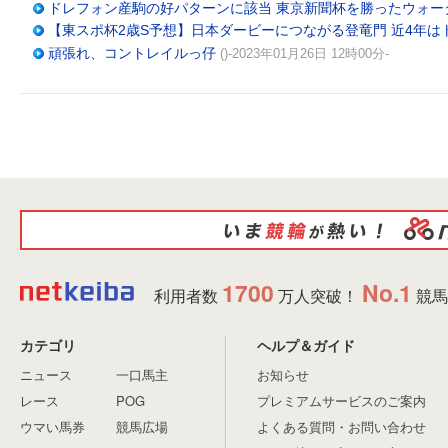
ドレフォン産駒の好パターンに該当 東京新聞杯を勝ったウォー
【東スポ杯2歳S予想】日本ダービーにつながる登竜門 近4年は
頑張れ、コントレイルっ仔
()-2023年01月26日 12時00分-
1700
No.1
利用者数
万人突破！
競馬
カテゴリ
ヘルプ＆ガイド
ニュース
一口馬主
お知らせ
レース
POG
プレミアムサービスのご案内
ウマい馬券
競馬広場
よくある質問・お問い合わせ