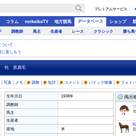
プレミアムサービス
データベース
コラム
netkeibaTV
地方競馬
ショップ
手
調教師
馬主
生産者
レース
クラシック
勝ち馬
について
気軽に楽しもう
牝 黒鹿毛
写真
メモ
調教
短評
コメント
パドック映像
フォト
生年月日
1938年
掲示板
調教師
馬主
生産者
R
産地
米
3