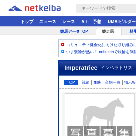
トップ
ニュース
レース
A I
予想
UMAIビルダー
競馬データTOP
競走馬
騎
コミュニティ健全化に向けた取り組み
いま競輪が熱い！ netkeirinで競輪を
Imperatrice
インペラトリス
TOP
戦績
血統
産駒一覧
掲示板