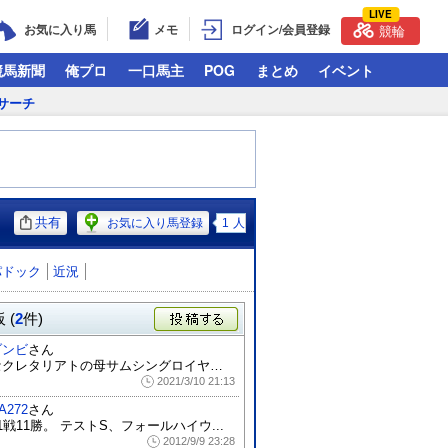
LIVE
お気に入り馬
メモ
ログイン/会員登録
競輪
競馬新聞
俺プロ
一口馬主
POG
まとめ
イベント
サーチ
共有
お気に入り馬登録
1
人
パドック
近況
 (
2
件)
投稿する
ゾンビ
さん
セクレタリアトの母サムシングロイヤルの母...
2021/3/10 21:13
A272
さん
1戦11勝。 テストS、フォールハイウ...
2012/9/9 23:28