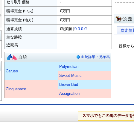
セリ取引価格
-
»
獲得賞金 (中央)
0万円
次走
獲得賞金 (地方)
0万円
通算成績
0戦0勝 [
0-0-0-0
]
次走情
覧
主な勝鞍
近親馬
皆様か
血統
血統詳細・兄弟馬
る
Polymelian
Caruso
Sweet Music
Brown Bud
Cinquepace
Assignation
スマホでもこの馬のデータを