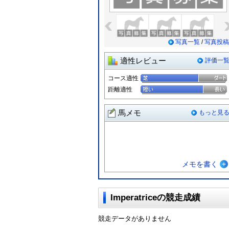
«
写真一覧
/
写真投稿
適性レビュー
評価一
コース適性
距離適性
馬メモ
もっと見
メモを書く
Imperatriceの競走成績
競走データがありません