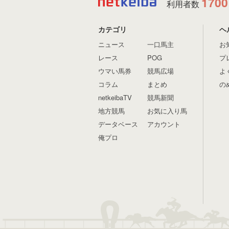
1700
利用者数
カテゴリ
ヘ
ニュース
一口馬主
お
レース
POG
プ
ウマい馬券
競馬広場
よ
コラム
まとめ
の
netkeibaTV
競馬新聞
地方競馬
お気に入り馬
データベース
アカウント
俺プロ