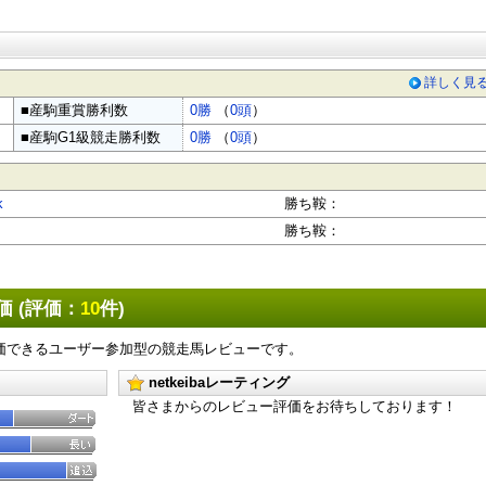
詳しく見
■産駒重賞勝利数
0勝
（
0頭
）
■産駒G1級競走勝利数
0勝
（
0頭
）
k
勝ち鞍：
勝ち鞍：
評価 (評価：
10
件)
価できるユーザー参加型の競走馬レビューです。
netkeibaレーティング
皆さまからのレビュー評価をお待ちしております！
X
Facebook
LINE
URLをコピー