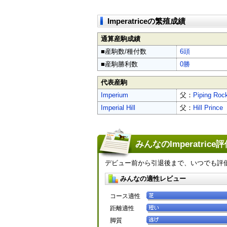
Imperatriceの繁殖成績
通算産駒成績
■産駒数/種付数
6頭
■産駒勝利数
0勝
代表産駒
Imperium
父：
Piping Roc
Imperial Hill
父：
Hill Prince
みんなのImperatrice
デビュー前から引退後まで、いつでも評
みんなの適性レビュー
コース適性
距離適性
脚質