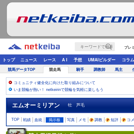
プレ
トップ
ニュース
レース
A I
予想
UMAIビルダー
コラ
競馬データTOP
競走馬
騎手
調教師
馬主
コミュニティ健全化に向けた取り組みについて
いま競輪が熱い！ netkeirinで競輪を気軽に楽しもう
エムオーミリアン
牡 芦毛
TOP
戦績
血統
掲示板
写真
メモ
調教
短評
コ