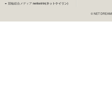
競輪総合メディア
netkeirin(ネットケイリン)
© NET DREAMERS