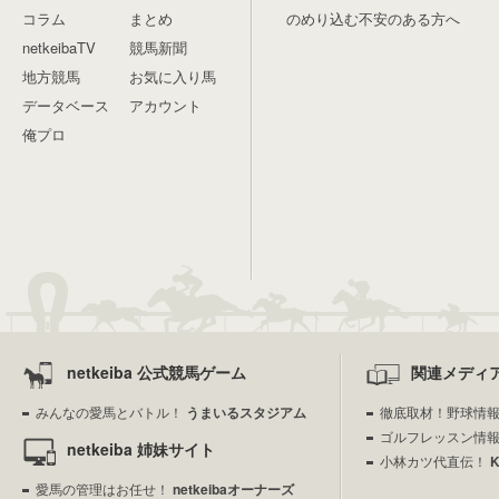
コラム
まとめ
のめり込む不安のある方へ
netkeibaTV
競馬新聞
地方競馬
お気に入り馬
データベース
アカウント
俺プロ
netkeiba 公式競馬ゲーム
関連メディ
みんなの愛馬とバトル！
うまいるスタジアム
徹底取材！野球情
ゴルフレッスン情
netkeiba 姉妹サイト
小林カツ代直伝！
愛馬の管理はお任せ！
netkeibaオーナーズ