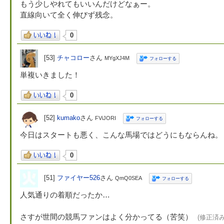
もう少しやれてもいいんだけどなぁー。
直線向いて全く伸びず残念。
0
[53]
チャコロー
さん
MYgXJ4M
フォローする
単複いきました！
0
[52]
kumako
さん
FViJORI
フォローする
今日はスタートも悪く、こんな馬場ではどうにもならんね。
0
[51]
ファイヤー526
さん
QmQ0SEA
フォローする
人気通りの着順だったか…
さすが世間の競馬ファンはよく分かってる（苦笑）
(修正済み