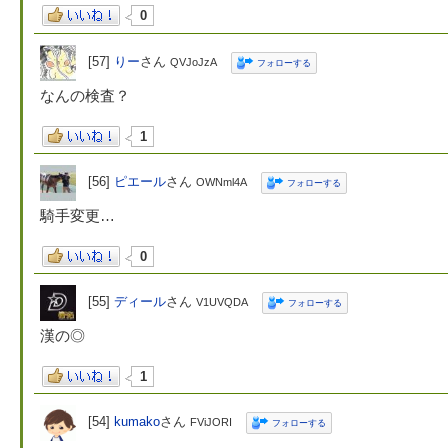
0
[57]
りー
さん
QVJoJzA
フォローする
なんの検査？
1
[56]
ピエール
さん
OWNml4A
フォローする
騎手変更…
0
[55]
ディール
さん
V1UVQDA
フォローする
漢の◎
1
[54]
kumako
さん
FViJORI
フォローする