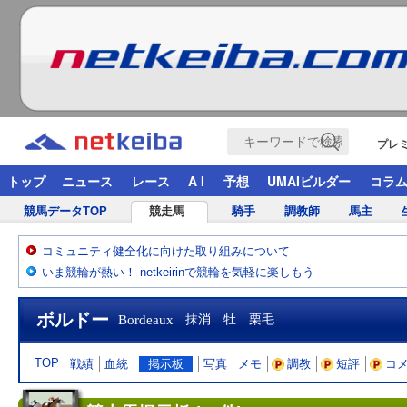
プレ
トップ
ニュース
レース
A I
予想
UMAIビルダー
コラ
競馬データTOP
競走馬
騎手
調教師
馬主
コミュニティ健全化に向けた取り組みについて
いま競輪が熱い！ netkeirinで競輪を気軽に楽しもう
ボルドー
Bordeaux
抹消 牡 栗毛
TOP
戦績
血統
掲示板
写真
メモ
調教
短評
コ