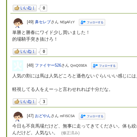
0
[49]
鼻セレブ
さん
NEgAFzY
フォローする
単勝と勝春にワイド少し買いました！
的場騎手突き抜けろ！
0
[48]
ファイヤー526
さん
QmQ0SEA
フォローする
人気の割には馬は人気どころと遜色ないぐらいいい感じには
軽視してる人をえーっと言わせれれば十分だな。
3
[47]
おどやん
さん
mFISCSA
フォローする
今日も不良馬場だけど、無事に走ってきてください。体も絞
んだけど。人気ない。
(修正済み)