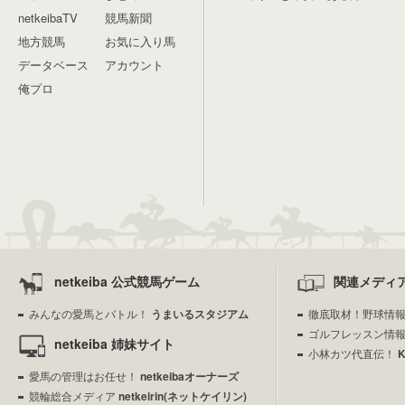
netkeibaTV
競馬新聞
地方競馬
お気に入り馬
データベース
アカウント
俺プロ
netkeiba 公式競馬ゲーム
関連メディ
みんなの愛馬とバトル！
うまいるスタジアム
徹底取材！野球情
ゴルフレッスン情
netkeiba 姉妹サイト
小林カツ代直伝！
愛馬の管理はお任せ！
netkeibaオーナーズ
競輪総合メディア
netkeirin(ネットケイリン)