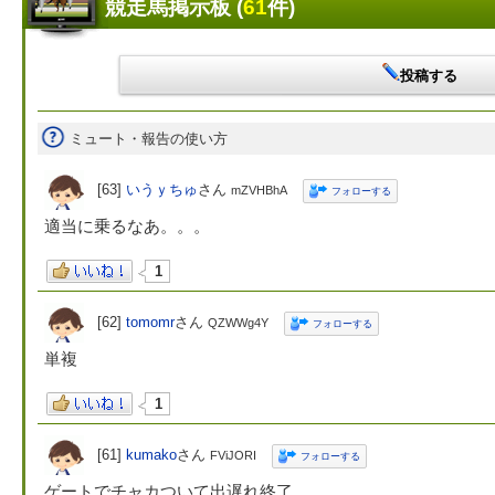
競走馬掲示板 (
61
件)
投稿する
ミュート・報告の使い方
[63]
いうｙちゅ
さん
mZVHBhA
フォローする
適当に乗るなあ。。。
1
[62]
tomomr
さん
QZWWg4Y
フォローする
単複
1
[61]
kumako
さん
FViJORI
フォローする
ゲートでチャカついて出遅れ終了。