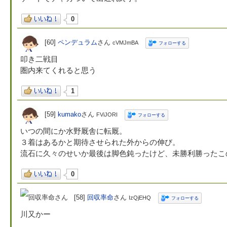
0
[60]
ペンデュラム
さん
cVMJmBA
フォローする
叩き二戦目
圏内来てくれると思う
1
[59]
kumako
さん
FViJORI
フォローする
いつの間にか水野厩舎に転厩。
３着はあるかと期待させられた外からの伸び。
流石に久々のせいか最後は脚色鈍ったけど、未勝利勝ったこ
0
[58]
回収率命
さん
IzQjEHQ
フォローする
川又かー