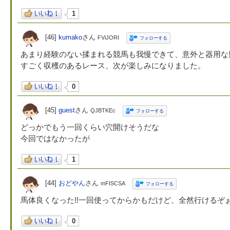
1
[46]
kumako
さん
FViJORI
フォローする
あまり経験のない揉まれる競馬も我慢できて、意外と器用な
すごく収穫のあるレース、次が楽しみになりました。
0
[45]
guest
さん
QJBTKEc
フォローする
どっかでもう一回くらい穴開けそうだな
今回ではなかったが
1
[44]
おどやん
さん
mFISCSA
フォローする
馬体良くなった!!一回使ってからかもだけど、全然行けるぞ
0