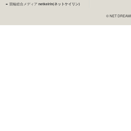
競輪総合メディア
netkeirin(ネットケイリン)
© NET DREAMERS