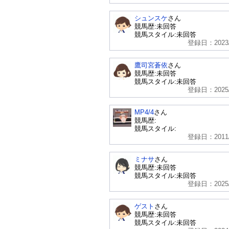
シュンスケ
さん
競馬歴:未回答
競馬スタイル:未回答
登録日：2023/1
鷹司宮蒼依
さん
競馬歴:未回答
競馬スタイル:未回答
登録日：2025/0
MP4/4
さん
競馬歴:
競馬スタイル:
登録日：2011/0
ミナサ
さん
競馬歴:未回答
競馬スタイル:未回答
登録日：2025/0
ゲスト
さん
競馬歴:未回答
競馬スタイル:未回答