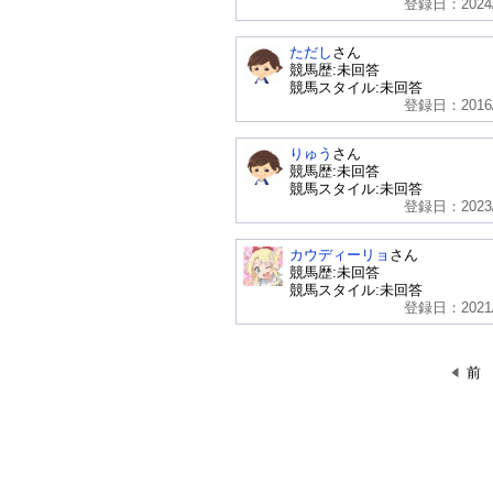
登録日：2024/0
ただし
さん
競馬歴:未回答
競馬スタイル:未回答
登録日：2016/0
りゅう
さん
競馬歴:未回答
競馬スタイル:未回答
登録日：2023/0
カウディーリョ
さん
競馬歴:未回答
競馬スタイル:未回答
登録日：2021/1
前