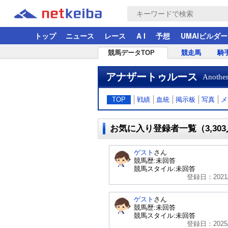
トップ
ニュース
レース
A I
予想
UMAIビルダー
競馬データTOP
競走馬
騎
アナザートゥルース
Another
TOP
戦績
血統
掲示板
写真
メ
お気に入り登録者一覧（3,30
ゲスト
さん
競馬歴:未回答
競馬スタイル:未回答
登録日：2021/0
ゲスト
さん
競馬歴:未回答
競馬スタイル:未回答
登録日：2025/1