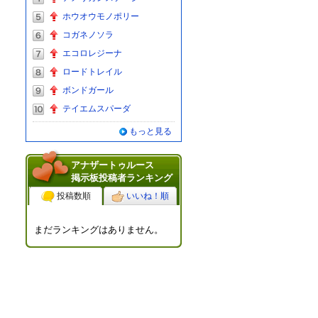
ホウオウモノポリー
コガネノソラ
エコロレジーナ
ロードトレイル
ボンドガール
テイエムスパーダ
もっと見る
アナザートゥルース
掲示板投稿者ランキング
投稿数順
いいね！順
まだランキングはありません。