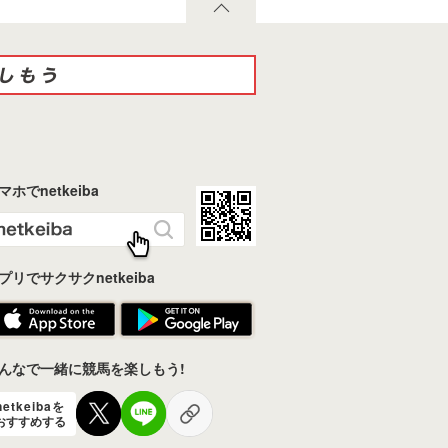
マホでnetkeiba
プリでサクサクnetkeiba
んなで一緒に競馬を楽しもう!
netkeibaを
おすすめする