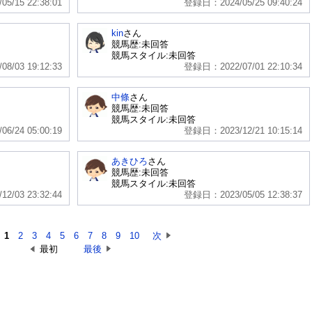
5/15 22:38:01
登録日：2024/05/25 09:40:24
kin
さん
競馬歴:未回答
競馬スタイル:未回答
8/03 19:12:33
登録日：2022/07/01 22:10:34
中條
さん
競馬歴:未回答
競馬スタイル:未回答
6/24 05:00:19
登録日：2023/12/21 10:15:14
あきひろ
さん
競馬歴:未回答
X
Facebook
LINE
URLをコピー
競馬スタイル:未回答
2/03 23:32:44
登録日：2023/05/05 12:38:37
1
2
3
4
5
6
7
8
9
10
次
最初
最後