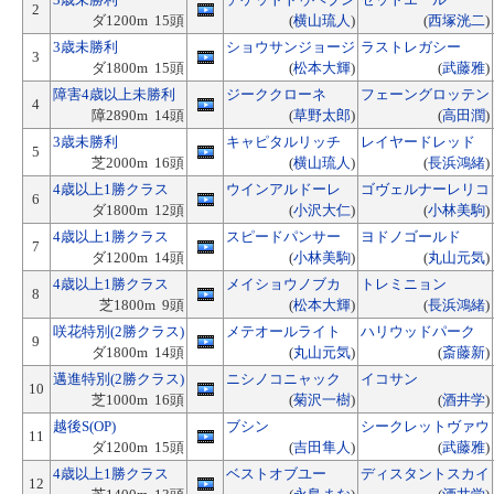
2
ダ1200m 15頭
(
横山琉人
)
(
西塚洸二
)
3歳未勝利
ショウサンジョージ
ラストレガシー
3
ダ1800m 15頭
(
松本大輝
)
(
武藤雅
)
障害4歳以上未勝利
ジーククローネ
フェーングロッテン
4
障2890m 14頭
(
草野太郎
)
(
高田潤
)
3歳未勝利
キャピタルリッチ
レイヤードレッド
5
芝2000m 16頭
(
横山琉人
)
(
長浜鴻緒
)
4歳以上1勝クラス
ウインアルドーレ
ゴヴェルナーレリコ
6
ダ1800m 12頭
(
小沢大仁
)
(
小林美駒
)
4歳以上1勝クラス
スピードパンサー
ヨドノゴールド
7
ダ1200m 14頭
(
小林美駒
)
(
丸山元気
)
4歳以上1勝クラス
メイショウノブカ
トレミニョン
8
芝1800m 9頭
(
松本大輝
)
(
長浜鴻緒
)
咲花特別(2勝クラス)
メテオールライト
ハリウッドパーク
9
ダ1800m 14頭
(
丸山元気
)
(
斎藤新
)
邁進特別(2勝クラス)
ニシノコニャック
イコサン
10
芝1000m 16頭
(
菊沢一樹
)
(
酒井学
)
越後S(OP)
ブシン
シークレットヴァウ
11
ダ1200m 15頭
(
吉田隼人
)
(
武藤雅
)
4歳以上1勝クラス
ベストオブユー
ディスタントスカイ
12