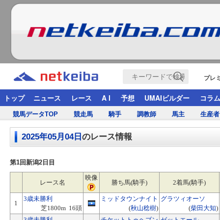
プレ
トップ
ニュース
レース
A I
予想
UMAIビルダー
コラ
競馬データTOP
競走馬
騎手
調教師
馬主
生産者
2025年05月04日
のレース情報
第1回新潟2日目
映像
レース名
勝ち馬(騎手)
2着馬(騎手)
3歳未勝利
ミッドタウンナイト
グラツィオーソ
1
芝1800m 16頭
(
秋山稔樹
)
(
柴田大知
)
3歳未勝利
チケットトゥヘブン
ゼットエール