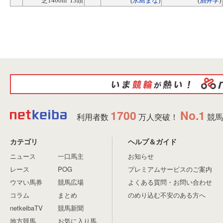
芝1400m 13頭
(
永島まな
)
(
酒井学
)
1700
No.1
利用者数
万人突破！
競馬
カテゴリ
ヘルプ＆ガイド
ニュース
一口馬主
お知らせ
レース
POG
プレミアムサービスのご案内
ウマい馬券
競馬広場
よくある質問・お問い合わせ
コラム
まとめ
のめり込む不安のある方へ
netkeibaTV
競馬新聞
地方競馬
お気に入り馬