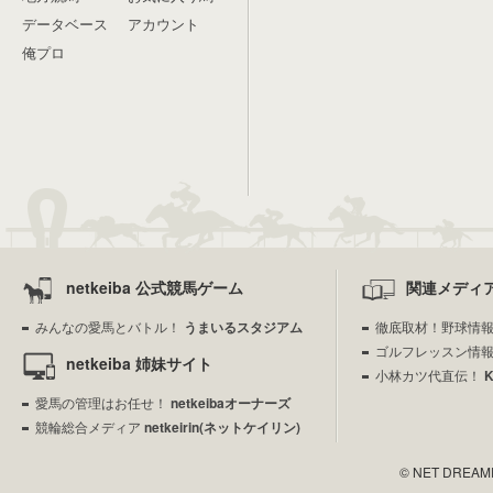
データベース
アカウント
俺プロ
netkeiba 公式競馬ゲーム
関連メディ
みんなの愛馬とバトル！
うまいるスタジアム
徹底取材！野球情
ゴルフレッスン情
netkeiba 姉妹サイト
小林カツ代直伝！
愛馬の管理はお任せ！
netkeibaオーナーズ
競輪総合メディア
netkeirin(ネットケイリン)
© NET DREAMERS