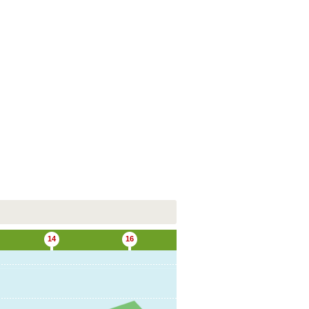
14
16
18
20
3C
4C