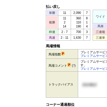
払い戻し
単勝
11
2,090
7
ワイド
11
360
8
複勝
2
110
1
馬単
14
190
4
枠連
2 - 7
700
3
三連複
馬連
2 - 11
1,630
7
三連単
馬場情報
プレミアムサービ
馬場指数
プレミアムサービ
プレミアムサービ
す。
馬場コメント
(
?
)
プレミアムサービ
トラックバイアス
コーナー通過順位