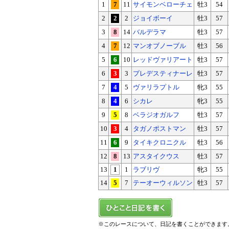
1
7
11
サイモンベローチェ
牡3
54
2
2
2
ジョイボーイ
牡3
57
3
8
14
バルデラマ
牡3
57
4
7
12
マンオブノーブル
牡3
56
5
6
10
レッドヴァリアート
牡3
57
6
3
3
プレデスティナーレ
牡3
57
7
4
5
ヴァリラプトル
牝3
55
8
4
6
シカレ
牝3
55
9
5
8
ベラジオガルフ
牡3
57
10
3
4
タガノポストマン
牡3
57
11
6
9
タイキクロニクル
牡3
56
12
8
13
アスタイクウス
牡3
57
13
1
1
ラブリヴ
牝3
55
14
5
7
テーオーウィルソン
牡3
57
※このレースについて、日記を書くことができます