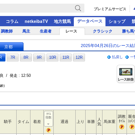
プレミアムサービス
データベース
コラム
netkeibaTV
地方競馬
ショップ
調教師
馬主
生産者
レース
クラシック
勝ち馬
2025年04月26日のレース結
京都
払戻し
一
R
7R
8R
9R
10R
11R
12R
良 / 発走 : 12:50
馬齢)
ﾀｲﾑ
調教
厩
指数
人
ﾀｲﾑ
ｺﾒﾝ
騎手
タイム
着差
通過
上り
単勝
馬体重
気