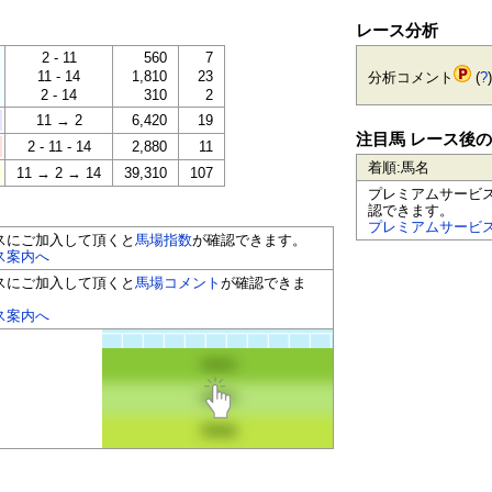
レース分析
2 - 11
560
7
11 - 14
1,810
23
分析コメント
(
?
)
2 - 14
310
2
11 → 2
6,420
19
注目馬 レース後
2 - 11 - 14
2,880
11
着順:馬名
11 → 2 → 14
39,310
107
プレミアムサービ
認できます。
プレミアムサービ
スにご加入して頂くと
馬場指数
が確認できます。
ス案内へ
スにご加入して頂くと
馬場コメント
が確認できま
ス案内へ