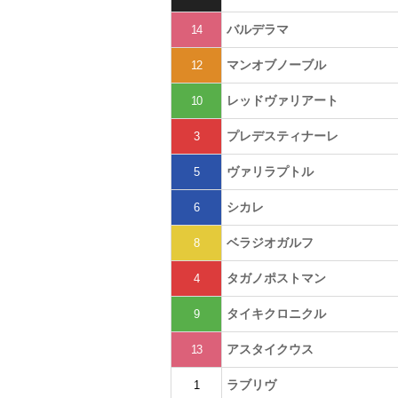
バルデラマ
14
マンオブノーブル
12
レッドヴァリアート
10
プレデスティナーレ
3
ヴァリラプトル
5
シカレ
6
ベラジオガルフ
8
タガノポストマン
4
タイキクロニクル
9
アスタイクウス
13
ラブリヴ
1