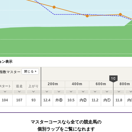
ョン表示
閉じる
指数マスター
1C
200m
400m
600m
800m
スタート
追走
上がり
104
107
93
12.4
外⑧
10.5
内②
11.2
内①
11.8
内
マスターコースなら全ての競走馬の
個別ラップをご覧になれます