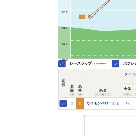
12.0
11
13.0
14.0
15.0
レースラップ
ポジシ
タイム
表
示
着
馬
全体
順
番
馬名
1
11
サイモンベローチェ
79