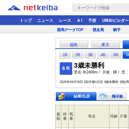
トップ
ニュース
レース
A I
予想
UMAIビルダー
競馬データTOP
競走馬
騎手
福島
東京
1R
2R
3R
4R
5R
6
3歳未勝利
6 R
芝右 外2400m / 天候 : 晴 / 芝 : 
2025年04月26日 2回京都1日目 3歳未勝利 [指](
結果/払戻
掲示板
着
枠
馬
馬名
性齢
斤量
順
番
番