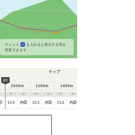
チェック
を入れると表示する馬を
変更できます
ラップ
2C
3C
4C
1000m
1200m
1400m
1600m
1800m
①
12.4
内②
12.3
内②
13.2
内②
13.5
内①
12.7
内①
12