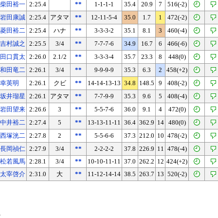
柴田裕一
2:25.4
**
1-1-1-1
35.4
20.9
7
516(-2)
岩田康誠
2:25.4
アタマ
**
12-11-5-4
35.0
1.7
1
472(-2)
菱田裕二
2:25.4
ハナ
**
3-3-3-2
35.1
8.1
3
460(-4)
吉村誠之
2:25.5
3/4
**
7-7-7-6
34.9
16.7
6
466(-6)
田口貫太
2:26.0
2.1/2
**
3-3-3-4
35.7
23.3
8
448(0)
和田竜二
2:26.1
3/4
**
9-9-9-9
35.3
6.3
2
458(+2)
幸英明
2:26.1
クビ
**
14-14-13-13
34.8
148.5
9
408(-2)
坂井瑠星
2:26.1
アタマ
**
7-7-9-9
35.3
9.6
5
408(-4)
岩田望来
2:26.6
3
**
5-5-7-6
36.0
9.1
4
472(0)
中井裕二
2:27.4
5
**
13-13-11-11
36.4
362.9
14
480(0)
西塚洸二
2:27.8
2
**
5-5-6-6
37.3
212.0
10
478(-2)
長岡禎仁
2:27.9
3/4
**
2-2-2-2
37.8
226.9
11
478(-4)
松若風馬
2:28.1
3/4
**
10-10-11-11
37.0
262.2
12
424(+2)
太宰啓介
2:31.0
大
**
11-12-14-14
38.5
263.7
13
520(-2)
。