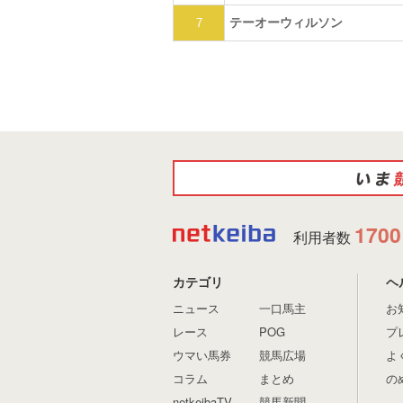
テーオーウィルソン
7
1700
利用者数
カテゴリ
ヘ
ニュース
一口馬主
お
レース
POG
プ
ウマい馬券
競馬広場
よ
コラム
まとめ
の
netkeibaTV
競馬新聞