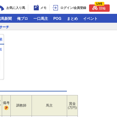
LIVE
お気に入り馬
メモ
ログイン/会員登録
競輪
競馬新聞
俺プロ
一口馬主
POG
まとめ
イベント
サーチ
果
覧
舎
備考
賞金
ﾄ
調教師
馬主
(万円)