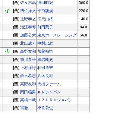
[西]
佐々木晶
澤田昭紀
560.0
[西]
四位洋文
平沼龍漢
220.0
[西]
辻野泰之
江馬由将
140.0
[西]
池江泰寿
前田葉子
84.0
[西]
加藤公太
東京ホースレーシング
56.0
[西]
北出成人
中村忠彦
[西]
高野友和
加藤裕司
[西]
前川恭子
黒岩剛史
[西]
上村洋行
林田祥来
[西]
鈴木孝志
八木良司
[西]
高野友和
大樹ファーム
[西]
岡田稲男
ＫＲジャパン
[西]
高橋一哉
ＩＺＵＲＵジャパン
[西]
宮徹
小笹公也