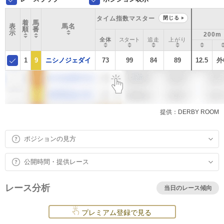
タイム指数マスター
閉じる
着
馬
表
馬名
順
番
示
200m
全体
スタート
追走
上がり
1
9
ニシノジェダイ
73
99
84
89
12.5
外
提供：DERBY ROOM
ポジションの見方
公開時間・提供レース
レース分析
当日のレース傾向
プレミアム登録で見る