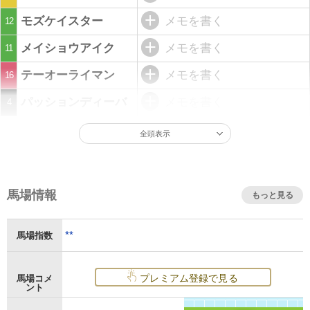
モズケイスター
メモを書く
12
メイショウアイク
メモを書く
11
テーオーライマン
メモを書く
16
パッションディーバ
メモを書く
4
全頭表示
馬場情報
もっと見る
**
馬場指数
プレミアム登録で見る
馬場コメ
ント