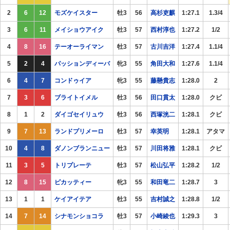
2
6
12
モズケイスター
牡3
56
高杉吏麒
1:27.1
1.3/4
3
6
11
メイショウアイク
牡3
57
西村淳也
1:27.2
1/2
4
8
16
テーオーライマン
牡3
57
古川吉洋
1:27.4
1.1/4
5
2
4
パッションディーバ
牝3
55
角田大和
1:27.6
1.1/4
6
4
7
コンドゥイア
牝3
55
藤懸貴志
1:28.0
2
7
3
6
ブライトイメル
牡3
56
田口貫太
1:28.0
クビ
8
1
2
ダイゴセイリュウ
牡3
56
西塚洸二
1:28.1
クビ
9
7
13
ランドプリメーロ
牡3
57
幸英明
1:28.1
アタマ
10
4
8
ダノンブランニュー
牡3
57
川田将雅
1:28.1
クビ
11
3
5
トリプレーテ
牡3
57
松山弘平
1:28.2
1/2
12
8
15
ピカッティー
牝3
55
和田竜二
1:28.7
3
13
1
1
ケイアイテア
牡3
55
吉村誠之
1:28.8
1/2
14
7
14
シナモンショコラ
牡3
57
小崎綾也
1:29.3
3