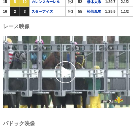
15
5
10
カレンスカーレル
牝3
52
橋木太希
1:29.7
2.1/2
16
2
3
スターアイズ
牝3
55
松若風馬
1:29.9
1.1/2
レース映像
パドック映像