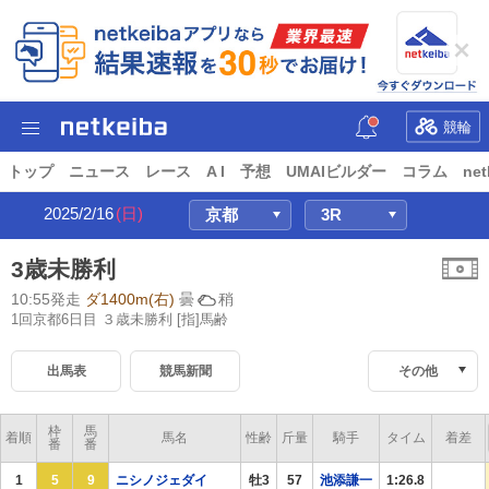
競輪
トップ
ニュース
レース
A I
予想
UMAIビルダー
コラム
net
2025/2/16
(日)
3歳未勝利
10:55発走
ダ1400m(右)
曇
稍
1回京都6日目 ３歳未勝利
[指]馬齢
出馬表
競馬新聞
その他
枠
馬
着順
馬名
性齢
斤量
騎手
タイム
着差
番
番
1
5
9
ニシノジェダイ
牡3
57
池添謙一
1:26.8