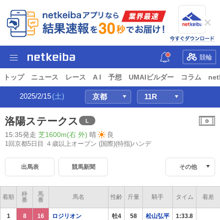
競輪
トップ
ニュース
レース
A I
予想
UMAIビルダー
コラム
net
2025/2/15
(土)
洛陽ステークス
L
15:35発走
芝1600m(右 外)
晴
良
1回京都5日目 ４歳以上オープン
(国際)(特指)ハンデ
出馬表
競馬新聞
その他
枠
馬
着順
馬名
性齢
斤量
騎手
タイム
着差
番
番
1
8
16
ロジリオン
牡4
58
松山弘平
1:33.8