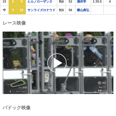
15
5
9
ヒルノローザンヌ
牝6
52
酒井学
1:35.5
4
中
5
10
サンライズロナウド
牡6
56
横山典弘
レース映像
パドック映像