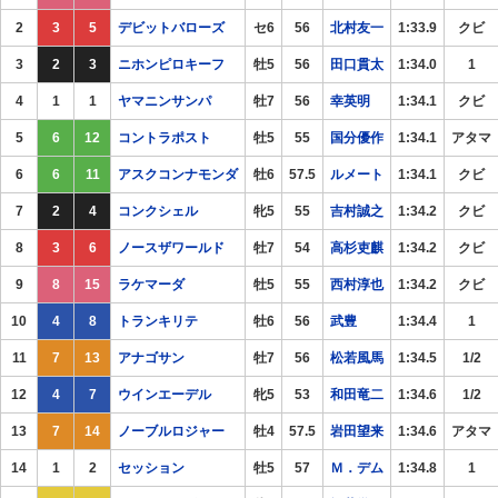
2
3
5
デビットバローズ
セ6
56
北村友一
1:33.9
クビ
3
2
3
ニホンピロキーフ
牡5
56
田口貫太
1:34.0
1
4
1
1
ヤマニンサンパ
牡7
56
幸英明
1:34.1
クビ
5
6
12
コントラポスト
牡5
55
国分優作
1:34.1
アタマ
6
6
11
アスクコンナモンダ
牡6
57.5
ルメート
1:34.1
クビ
7
2
4
コンクシェル
牝5
55
吉村誠之
1:34.2
クビ
8
3
6
ノースザワールド
牡7
54
高杉吏麒
1:34.2
クビ
9
8
15
ラケマーダ
牡5
55
西村淳也
1:34.2
クビ
10
4
8
トランキリテ
牡6
56
武豊
1:34.4
1
11
7
13
アナゴサン
牡7
56
松若風馬
1:34.5
1/2
12
4
7
ウインエーデル
牝5
53
和田竜二
1:34.6
1/2
13
7
14
ノーブルロジャー
牡4
57.5
岩田望来
1:34.6
アタマ
14
1
2
セッション
牡5
57
Ｍ．デム
1:34.8
1