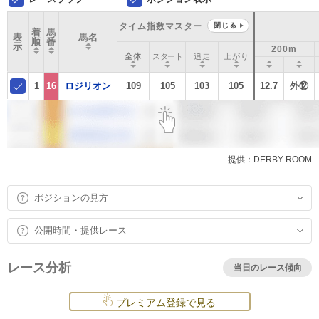
タイム指数マスター
閉じる
着
馬
表
馬名
順
番
示
200m
全体
スタート
追走
上がり
1
16
ロジリオン
109
105
103
105
12.7
外⑫
提供：DERBY ROOM
ポジションの見方
公開時間・提供レース
レース分析
当日のレース傾向
プレミアム登録で見る