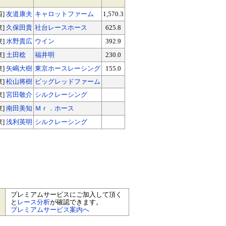
西]
友道康夫
キャロットファーム
1,570.3
東]
久保田貴
社台レースホース
625.8
東]
水野貴広
ウイン
392.9
東]
土田稔
福井明
230.0
東]
矢嶋大樹
東京ホースレーシング
155.0
東]
松山将樹
ビッグレッドファーム
東]
宮田敬介
シルクレーシング
東]
南田美知
Ｍｒ．ホース
東]
浅利英明
シルクレーシング
プレミアムサービスにご加入して頂く
と
レース分析
が確認できます。
プレミアムサービス案内へ