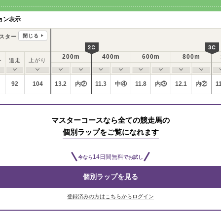
ョン表示
閉じる
スター
2C
3C
200m
400m
600m
800m
ト
追走
上がり
92
104
13.2
内②
11.3
中④
11.8
内③
12.1
内②
1
マスターコースなら全ての競走馬の
個別ラップをご覧になれます
14日間無料
今なら
でお試し
個別ラップを見る
登録済みの方はこちらからログイン