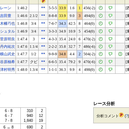
レーン
1:46.2
**
5-5-5
33.9
1.6
1
456(-2)
[
吉田豊
1:46.6
2.1/2
**
8-8-8
33.9
9.0
3
494(0)
[
木幡巧也
1:46.8
3/4
**
7-6-7
34.3
42.5
8
464(0)
[
シュタル
1:46.9
3/4
**
3-3-3
34.9
10.9
5
454(0)
[
菅原明良
1:47.4
3
**
4-3-3
35.4
24.0
6
470(-2)
[
丹内祐次
1:47.6
1.1/4
**
2-2-2
35.8
32.7
7
486(-6)
[
横山武史
1:47.7
1/2
**
9-9-9
34.8
4.4
2
504(-2)
[
谷原柚希
1:47.7
クビ
**
6-6-5
35.4
79.2
9
470(-6)
[
津村明秀
1:48.0
1.3/4
**
1-1-1
36.3
9.9
4
498(0)
[
。
レース分析
6 - 8
310
2
6 - 7
940
12
分析コメント
(
?
)
7 - 8
1,840
19
6 → 8
690
2