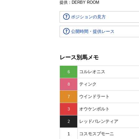
提供：DERBY ROOM
ポジションの見方
公開時間・提供レース
レース別馬メモ
コルレオニス
6
ティンク
8
ウインドラート
7
オウケンボルト
3
レッドバレンティア
2
コスモスプモーニ
1