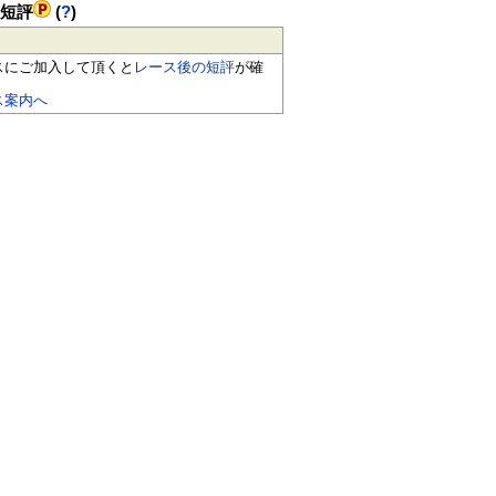
の短評
(
?
)
スにご加入して頂くと
レース後の短評
が確
ス案内へ