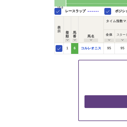
15.0
レースラップ
ポジシ
タイム指数マ
表
示
着
馬
全体
スター
順
番
馬名
1
6
コルレオニス
95
95