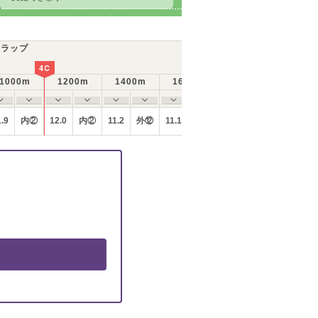
ラップ
4C
1000m
1200m
1400m
1600m
1800m
ラップの
1.9
内②
12.0
内②
11.2
外⑫
11.1
外⑫
11.6
外⑫
残り60