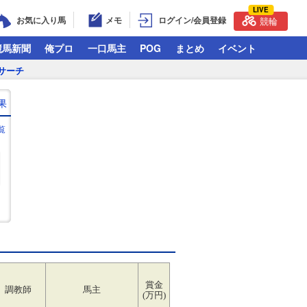
LIVE
お気に入り馬
メモ
ログイン/会員登録
競輪
競馬新聞
俺プロ
一口馬主
POG
まとめ
イベント
サーチ
果
覧
賞金
調教師
馬主
(万円)