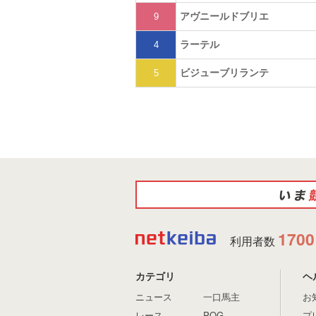
アヴニールドブリエ
9
ラーテル
4
ビジューブリランテ
5
1700
利用者数
カテゴリ
ヘ
ニュース
一口馬主
お
レース
POG
プ