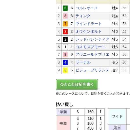
1
6
6
コルレオニス
牡4
56
2
8
8
ティンク
牝4
52
3
7
7
ウインドラート
牡4
53
4
3
3
オウケンボルト
牡6
55
5
2
2
レッドバレンティア
牡5
54
6
1
1
コスモスプモーニ
牡5
54
7
8
9
アヴニールドブリエ
牡5
56
8
4
4
ラーテル
セ5
50
9
5
5
ビジューブリランテ
セ7
55
※このレースについて、日記を書くことができます
払い戻し
単勝
6
160
1
ワイド
6
110
1
複勝
8
180
3
馬単
7
480
8