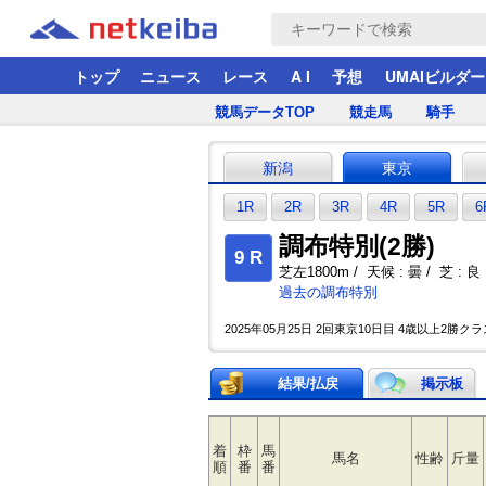
トップ
ニュース
レース
A I
予想
UMAIビルダー
競馬データTOP
競走馬
騎手
新潟
東京
1R
2R
3R
4R
5R
6
調布特別(2勝)
9 R
芝左1800m / 天候 : 曇 / 芝 : 良 
過去の調布特別
2025年05月25日 2回東京10日目 4歳以上2勝クラス
結果/払戻
掲示板
着
枠
馬
馬名
性齢
斤量
順
番
番