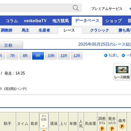
プレミアムサービス
データベース
コラム
netkeibaTV
地方競馬
ショップ
調教師
馬主
生産者
レース
クラシック
勝ち馬
2025年05月25日のレース結
京都
払戻し
一
R
7R
8R
9R
10R
11R
12R
/ 発走 : 14:25
 (混)[指](ハンデ)
ﾀｲﾑ
調教
厩舎
指数
備考
人
ﾀｲﾑ
ｺﾒﾝﾄ
騎手
タイム
着差
通過
上り
単勝
馬体重
気