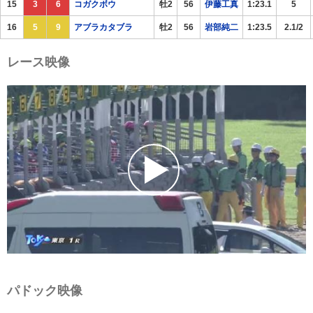
15
3
6
コガクボウ
牡2
56
伊藤工真
1:23.1
5
16
5
9
アブラカタブラ
牡2
56
岩部純二
1:23.5
2.1/2
レース映像
パドック映像