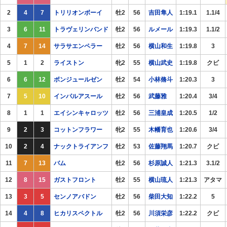
2
4
7
トリリオンボーイ
牡2
56
吉田隼人
1:19.1
1.1/4
3
6
11
トラヴェリンバンド
牡2
56
ルメール
1:19.3
1.1/2
4
7
14
サラサエンペラー
牡2
56
横山和生
1:19.8
3
5
1
2
ライストン
牝2
55
横山武史
1:19.8
クビ
6
6
12
ボンジュールゼン
牡2
54
小林脩斗
1:20.3
3
7
5
10
インパルアスール
牡2
56
武藤雅
1:20.4
3/4
8
1
1
エイシンキャロッツ
牡2
56
三浦皇成
1:20.5
1/2
9
2
3
コットンフラワー
牝2
55
木幡育也
1:20.6
3/4
10
2
4
ナックトライアンフ
牡2
53
佐藤翔馬
1:20.7
クビ
11
7
13
バム
牡2
56
杉原誠人
1:21.3
3.1/2
12
8
15
ガストフロント
牡2
55
横山琉人
1:21.3
アタマ
13
3
5
センノアバドン
牡2
56
柴田大知
1:22.2
5
14
4
8
ヒカリスペクトル
牡2
56
川須栄彦
1:22.2
クビ