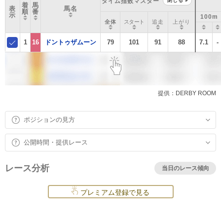
タイム指数マスター
閉じる
着
馬
表
馬名
順
番
示
100m
全体
スタート
追走
上がり
1
16
ドントゥザムーン
79
101
91
88
7.1
-
提供：DERBY ROOM
ポジションの見方
公開時間・提供レース
レース分析
当日のレース傾向
プレミアム登録で見る