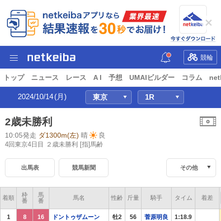
競輪
トップ
ニュース
レース
A I
予想
UMAIビルダー
コラム
net
2024/10/14
(月)
2歳未勝利
10:05発走
ダ1300m(左)
晴
良
4回東京4日目 ２歳未勝利
[指]馬齢
出馬表
競馬新聞
その他
枠
馬
着順
馬名
性齢
斤量
騎手
タイム
着差
番
番
1
8
16
ドントゥザムーン
牡2
56
菅原明良
1:18.9