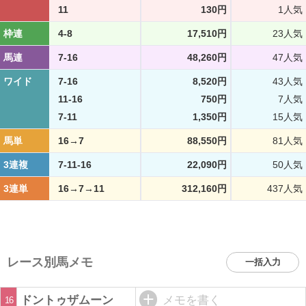
11
130円
1人気
枠連
4-8
17,510円
23人気
馬連
7-16
48,260円
47人気
ワイド
7-16
8,520円
43人気
11-16
750円
7人気
7-11
1,350円
15人気
馬単
16→7
88,550円
81人気
3連複
7-11-16
22,090円
50人気
3連単
16→7→11
312,160円
437人気
レース別馬メモ
一括入力
ドントゥザムーン
メモを書く
16