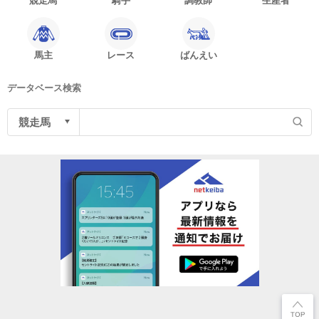
競走馬
騎手
調教師
生産者
馬主
レース
ばんえい
データベース検索