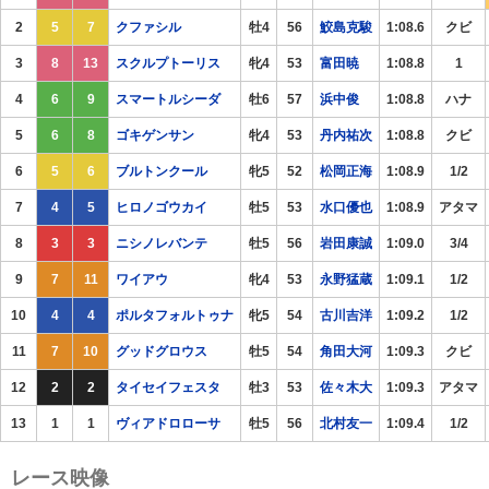
2
5
7
クファシル
牡4
56
鮫島克駿
1:08.6
クビ
3
8
13
スクルプトーリス
牝4
53
富田暁
1:08.8
1
4
6
9
スマートルシーダ
牡6
57
浜中俊
1:08.8
ハナ
5
6
8
ゴキゲンサン
牝4
53
丹内祐次
1:08.8
クビ
6
5
6
ブルトンクール
牝5
52
松岡正海
1:08.9
1/2
7
4
5
ヒロノゴウカイ
牡5
53
水口優也
1:08.9
アタマ
8
3
3
ニシノレバンテ
牡5
56
岩田康誠
1:09.0
3/4
9
7
11
ワイアウ
牝4
53
永野猛蔵
1:09.1
1/2
10
4
4
ポルタフォルトゥナ
牝5
54
古川吉洋
1:09.2
1/2
11
7
10
グッドグロウス
牡5
54
角田大河
1:09.3
クビ
12
2
2
タイセイフェスタ
牡3
53
佐々木大
1:09.3
アタマ
13
1
1
ヴィアドロローサ
牡5
56
北村友一
1:09.4
1/2
レース映像