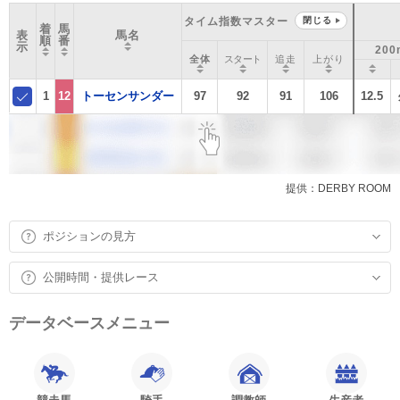
タイム指数マスター
閉じる
着
馬
表
馬名
順
番
示
200
全体
スタート
追走
上がり
1
12
トーセンサンダー
97
92
91
106
12.5
提供：DERBY ROOM
ポジションの見方
公開時間・提供レース
データベースメニュー