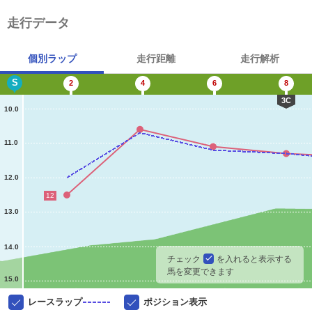
走行データ
個別ラップ
走行距離
走行解析
S
2
4
6
8
3C
10.0
11.0
12.0
12
13.0
14.0
チェック
を入れると表示する
馬を変更できます
15.0
レースラップ
ポジション表示