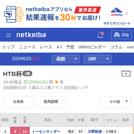
競輪
トップ
ニュース
レース
A I
予想
UMAIビルダー
コラム
net
2024/6/23
(日)
HTB杯
2勝
14:40発走
芝1200m(右)
晴
良
1回函館6日目 ３歳以上２勝クラス
(混)[指]ハンデ
出馬表
競馬新聞
その他
枠
馬
着順
馬名
性齢
斤量
騎手
タイム
着差
番
番
1
8
12
トーセンサンダー
牡5
57
大野拓弥
1:08.5