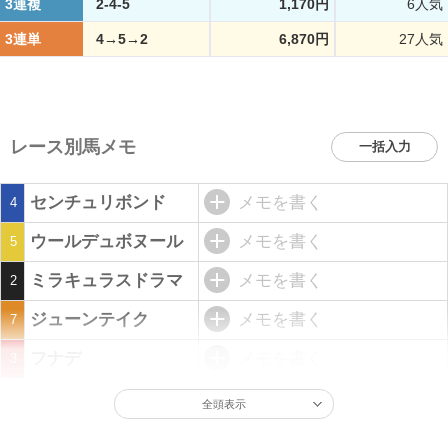
3連複
2-4-5
1,170円
6人気
3連単
4→5→2
6,870円
27人気
レース別馬メモ
一括入力
センチュリボンド
メモを書く
4
ウールデュボヌール
メモを書く
5
ミラキュラスドラマ
メモを書く
2
ジューンテイク
メモを書く
7
フナデ
メモを書く
3
全頭表示