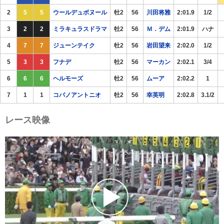
2
5
5
ウールデュボヌール
牡2
56
川田将雅
2:01.9
1/2
3
2
2
ミラキュラスドラマ
牡2
56
Ｍ．デム
2:01.9
ハナ
4
7
7
ジューンテイク
牡2
56
岩田望来
2:02.0
1/2
5
3
3
フナデ
牡2
56
マーカン
2:02.1
3/4
6
6
6
ヘルモーズ
牡2
56
ムーア
2:02.2
1
7
1
1
コパノアントニオ
牡2
56
幸英明
2:02.8
3.1/2
レース映像