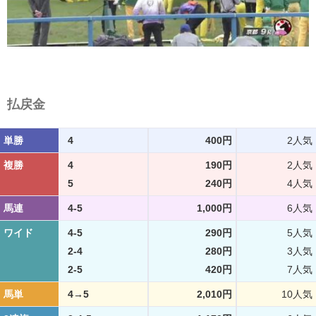
払戻金
単勝
4
400円
2人気
複勝
4
190円
2人気
5
240円
4人気
馬連
4-5
1,000円
6人気
ワイド
4-5
290円
5人気
2-4
280円
3人気
2-5
420円
7人気
馬単
4→5
2,010円
10人気