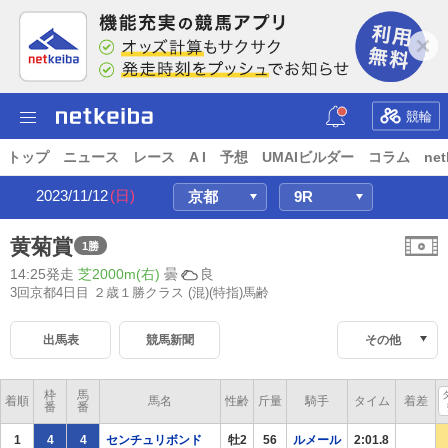
競輪
トップ
ニュース
レース
A I
予想
UMAIビルダー
コラム
net
2023/11/12
(日)
黄菊賞
1勝
14:25発走
芝2000m(右)
曇
良
3回京都4日目 ２歳１勝クラス
(混)(特指)馬齢
出馬表
競馬新聞
その他
枠
馬
着順
馬名
性齢
斤量
騎手
タイム
着差
番
番
1
4
4
センチュリボンド
牡2
56
ルメール
2:01.8