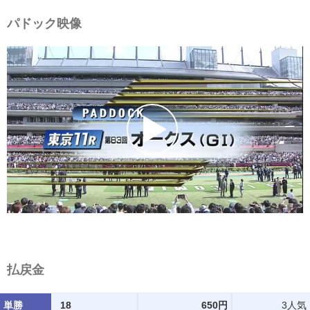
パドック映像
払戻金
単勝
18
650円
3人気