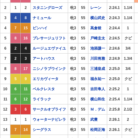
2
1
2
スタニングローズ
牝3
55
レーン
2:24.1
1.1/4
3
4
8
ナミュール
牝3
55
横山武史
2:24.3
1.1/4
4
7
15
ピンハイ
牝3
55
高倉稜
2:24.4
1
5
8
16
プレサージュリフト
牝3
55
戸崎圭太
2:24.5
クビ
6
2
4
ルージュエヴァイユ
牝3
55
池添謙一
2:24.6
3/4
7
2
3
アートハウス
牝3
55
川田将雅
2:24.9
1.3/4
8
8
17
ニシノラブウインク
牝3
55
三浦皇成
2:25.0
3/4
9
5
9
エリカヴィータ
牝3
55
福永祐一
2:25.0
クビ
10
6
11
ベルクレスタ
牝3
55
吉田隼人
2:25.2
1
11
6
12
ライラック
牝3
55
横山和生
2:25.4
1.1/4
12
3
6
サークルオブライフ
牝3
55
Ｍ．デム
2:25.8
2.1/2
13
1
1
ウォーターナビレラ
牝3
55
武豊
2:26.1
2
14
7
14
シーグラス
牝3
55
松岡正海
2:26.1
クビ