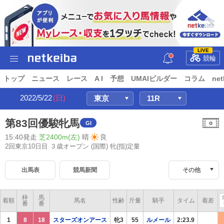
LIVE
競輪
トップ
ニュース
レース
A I
予想
UMAIビルダー
コラム
net
2022/5/22
(日)
第83回優駿牝馬
GI
15:40発走
芝2400m(左)
晴
良
2回東京10日目 ３歳オープン
(国際) 牝(指)定量
出馬表
競馬新聞
その他
枠
馬
着順
馬名
性齢
斤量
騎手
タイム
着差
番
番
1
8
18
スターズオンアース
牝3
55
ルメール
2:23.9