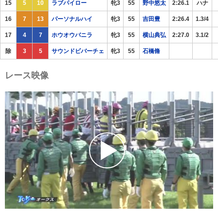
15
5
10
ラブパイロー
牝3
55
野中悠太
2:26.1
ハナ
16
7
13
パーソナルハイ
牝3
55
吉田豊
2:26.4
1.3/4
17
4
7
ホウオウバニラ
牝3
55
横山典弘
2:27.0
3.1/2
除
3
5
サウンドビバーチェ
牝3
55
石橋脩
レース映像