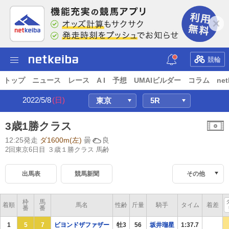
競輪
トップ
ニュース
レース
A I
予想
UMAIビルダー
コラム
net
2022/5/8
(日)
3歳1勝クラス
12:25発走
ダ1600m(左)
曇
良
2回東京6日目 ３歳１勝クラス
馬齢
出馬表
競馬新聞
その他
枠
馬
着順
馬名
性齢
斤量
騎手
タイム
着差
番
番
1
5
7
ビヨンドザファザー
牡3
56
坂井瑠星
1:37.7