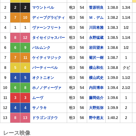
2
2
2
マウントベル
牝3
54
菅原明良
1:38.0
1.3/4
3
7
10
ディープグラビティ
牡3
56
Ｍ．デム
1:38.2
1.1/4
4
1
1
ヴァーンフリート
牡3
56
川田将雅
1:38.3
1/2
5
8
12
タイセイジャスパー
牡3
54
永野猛蔵
1:38.5
1.1/4
6
6
9
バルムンク
牡3
56
岩田望来
1:38.6
1/2
7
7
11
ケイティマジック
牡3
56
菊沢一樹
1:38.7
1
8
5
6
パーティーベル
牡3
56
横山和生
1:38.8
クビ
9
4
5
オクトニオン
牡3
56
横山武史
1:39.0
1.1/2
10
6
8
ホノノディーヴァ
牝3
54
内田博幸
1:39.4
2.1/2
11
3
3
ムーヴ
牡3
56
藤岡佑介
1:39.6
1
12
4
4
サノラキ
牡3
56
大野拓弥
1:39.9
2
13
8
13
ドラゴンゴクウ
牡3
56
野中悠太
1:40.2
2
レース映像