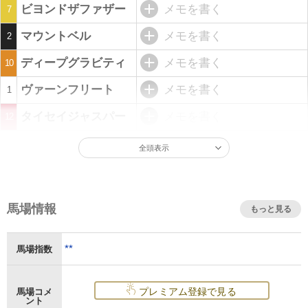
ビヨンドザファザー
メモを書く
7
マウントベル
メモを書く
2
ディープグラビティ
メモを書く
10
ヴァーンフリート
メモを書く
1
タイセイジャスパー
メモを書く
12
全頭表示
馬場情報
もっと見る
**
馬場指数
プレミアム登録で見る
馬場コメ
ント