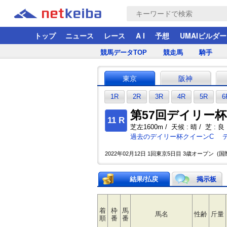
トップ
ニュース
レース
A I
予想
UMAIビルダー
競馬データTOP
競走馬
騎手
東京
阪神
1R
2R
3R
4R
5R
6
第57回デイリー杯ク
11 R
芝左1600m / 天候 : 晴 / 芝 : 良 
過去のデイリー杯クイーンC
2022年02月12日 1回東京5日目 3歳オープン (国際
結果/払戻
掲示板
着
枠
馬
馬名
性齢
斤量
順
番
番