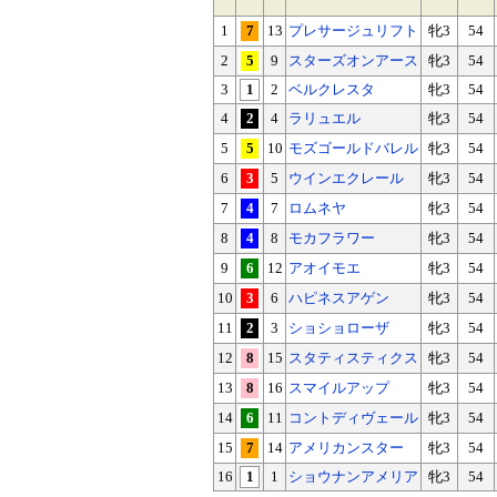
1
7
13
プレサージュリフト
牝3
54
2
5
9
スターズオンアース
牝3
54
3
1
2
ベルクレスタ
牝3
54
4
2
4
ラリュエル
牝3
54
5
5
10
モズゴールドバレル
牝3
54
6
3
5
ウインエクレール
牝3
54
7
4
7
ロムネヤ
牝3
54
8
4
8
モカフラワー
牝3
54
9
6
12
アオイモエ
牝3
54
10
3
6
ハピネスアゲン
牝3
54
11
2
3
ショショローザ
牝3
54
12
8
15
スタティスティクス
牝3
54
13
8
16
スマイルアップ
牝3
54
14
6
11
コントディヴェール
牝3
54
15
7
14
アメリカンスター
牝3
54
16
1
1
ショウナンアメリア
牝3
54