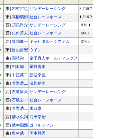
[東]
木村哲也
サンデーレーシング
3,756.7
[東]
高柳瑞樹
社台レースホース
1,516.2
[西]
須貝尚介
サンデーレーシング
938.1
[西]
矢作芳人
社台レースホース
560.0
[西]
藤岡健一
キャピタル・システム
370.0
[東]
畠山吉宏
ウイン
[東]
国枝栄
金子真人ホールディングス
[東]
相沢郁
星野壽市
[東]
中舘英二
新谷幸義
[東]
萱野浩二
浅川皓司
[西]
友道康夫
サンデーレーシング
[西]
石坂公一
社台レースホース
[東]
萱野浩二
馬目卓
[西]
清水久詞
前田幸治
[西]
武幸四郎
ゴドルフィン
[東]
奥村武
国本哲秀