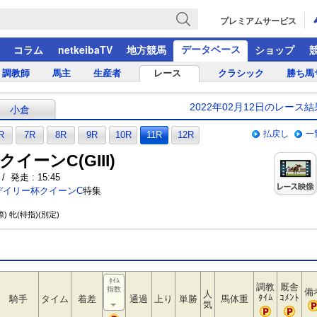
プレミアムサービス
データベース
コラム
netkeibaTV
地方競馬
ショップ
調教師
馬主
生産者
レース
クラシック
勝ち馬
2022年02月12日のレース結
小倉
払戻し
一
R
7R
8R
9R
10R
11R
12R
イーンC(GIII)
/ 発走 : 15:45
デイリー杯クイーンC
特集
) 牝(特指)(別定)
ﾀｲﾑ
調教
厩舎
指数
備
人
ﾀｲﾑ
ｺﾒﾝﾄ
騎手
タイム
着差
通過
上り
単勝
馬体重
気