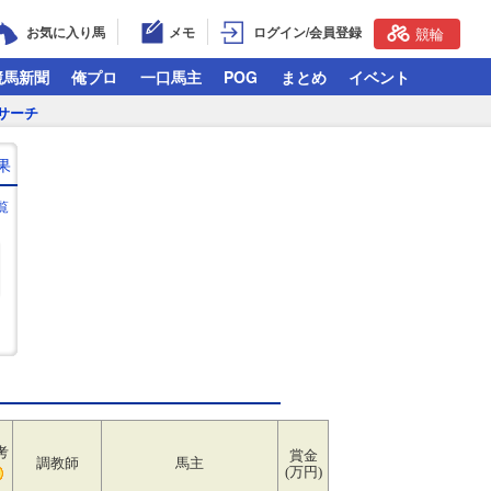
お気に入り馬
メモ
ログイン/会員登録
競輪
競馬新聞
俺プロ
一口馬主
POG
まとめ
イベント
サーチ
果
覧
考
賞金
調教師
馬主
(万円)