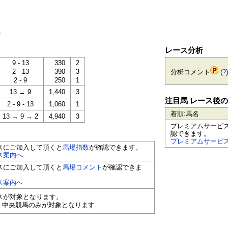
。
レース分析
9 - 13
330
2
2 - 13
390
3
分析コメント
(
?
)
2 - 9
250
1
13 → 9
1,440
3
注目馬 レース後
2 - 9 - 13
1,060
1
着順:馬名
13 → 9 → 2
4,940
3
プレミアムサービ
認できます。
プレミアムサービ
スにご加入して頂くと
馬場指数
が確認できます。
ス案内へ
スにご加入して頂くと
馬場コメント
が確認できま
ス案内へ
ースが対象となります。
く中央競馬のみが対象となります