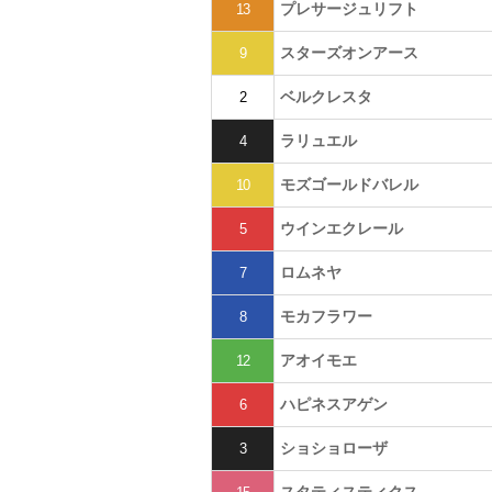
プレサージュリフト
13
スターズオンアース
9
ベルクレスタ
2
ラリュエル
4
モズゴールドバレル
10
ウインエクレール
5
ロムネヤ
7
モカフラワー
8
アオイモエ
12
ハピネスアゲン
6
ショショローザ
3
スタティスティクス