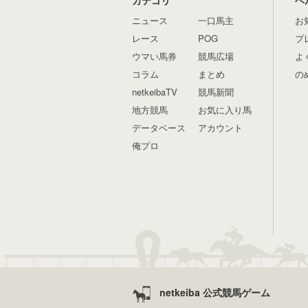
ニュース
一口馬主
お
レース
POG
プ
ウマい馬券
競馬広場
よ
コラム
まとめ
の
netkeibaTV
競馬新聞
地方競馬
お気に入り馬
データベース
アカウント
俺プロ
netkeiba 公式競馬ゲーム