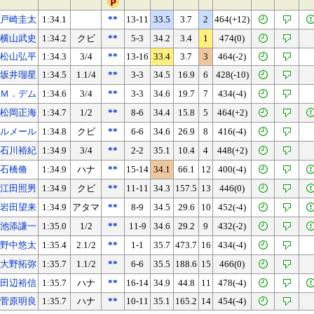
戸崎圭太
1:34.1
**
13-11
33.5
3.7
2
464(+12)
横山武史
1:34.2
クビ
**
5-3
34.2
3.4
1
474(0)
松山弘平
1:34.3
3/4
**
13-16
33.4
3.7
3
464(-2)
坂井瑠星
1:34.5
1.1/4
**
3-3
34.5
16.9
6
428(-10)
Ｍ．デム
1:34.6
3/4
**
3-3
34.6
19.7
7
434(-4)
松岡正海
1:34.7
1/2
**
8-6
34.4
15.8
5
464(+2)
ルメール
1:34.8
クビ
**
6-6
34.6
26.9
8
416(-4)
石川裕紀
1:34.9
3/4
**
2-2
35.1
10.4
4
448(+2)
石橋脩
1:34.9
ハナ
**
15-14
34.1
66.1
12
400(-4)
江田照男
1:34.9
クビ
**
11-11
34.3
157.5
13
446(0)
岩田望来
1:34.9
アタマ
**
8-9
34.5
29.6
10
452(-4)
池添謙一
1:35.0
1/2
**
11-9
34.6
29.2
9
432(-2)
野中悠太
1:35.4
2.1/2
**
1-1
35.7
473.7
16
434(-4)
大野拓弥
1:35.7
1.1/2
**
6-6
35.5
188.6
15
466(0)
田辺裕信
1:35.7
ハナ
**
16-14
34.9
44.8
11
478(-4)
菅原明良
1:35.7
ハナ
**
10-11
35.1
165.2
14
454(-4)