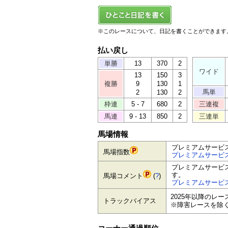
※このレースについて、日記を書くことができます
払い戻し
単勝
13
370
2
ワイド
13
150
3
複勝
9
130
1
馬単
2
130
2
枠連
5 - 7
680
2
三連複
馬連
9 - 13
850
2
三連単
馬場情報
プレミアムサービ
馬場指数
プレミアムサービ
プレミアムサービ
す。
馬場コメント
(
?
)
プレミアムサービ
2025年以降のレ
トラックバイアス
※障害レースを除