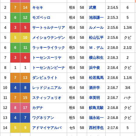
2
7
14
キセキ
牡6
58
武豊
2:14.5
6
3
6
12
モズベッロ
牡4
58
池添謙一
2:15.3
5
4
3
5
サートゥルナーリア
牡4
58
ルメール
2:15.6
1.3/4
5
5
10
メイショウテンゲン
牡4
58
松山弘平
2:15.6
クビ
6
6
11
ラッキーライラック
牝5
56
Ｍ．デム
2:16.0
2.1/2
7
3
6
トーセンスーリヤ
牡5
58
横山和生
2:16.3
2
8
1
1
トーセンカンビーナ
牡4
58
浜中俊
2:16.4
クビ
9
7
13
ダンビュライト
セ6
58
松若風馬
2:16.6
1.1/4
10
4
8
レッドジェニアル
牡4
58
酒井学
2:16.7
3/4
11
7
15
スティッフェリオ
牡6
58
幸英明
2:16.7
ハナ
12
8
17
カデナ
牡6
58
鮫島克駿
2:16.8
クビ
13
4
7
ワグネリアン
牡5
58
福永祐一
2:16.8
クビ
14
5
9
アドマイヤアルバ
セ5
58
西村淳也
2:17.6
5