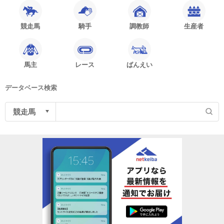
競走馬
騎手
調教師
生産者
馬主
レース
ばんえい
データベース検索