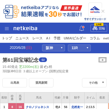
LIVE
競輪
トップ
ニュース
レース
A I
予想
UMAIビルダー
コラム
net
2020/6/28
(日)
第61回宝塚記念
GI
15:40発走
芝2200m(右)
曇
稍
3回阪神8日目 ３歳以上オープン
(国際)(指)定量
出馬表
競馬新聞
その他
枠
馬
着順
馬名
性齢
斤量
騎手
タイム
着差
番
番
1
8
16
クロノジェネシス
牝4
56
北村友一
2:13.5