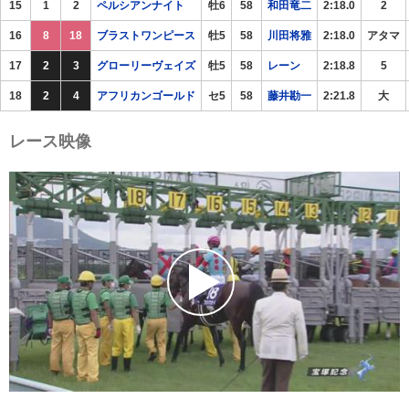
15
1
2
ペルシアンナイト
牡6
58
和田竜二
2:18.0
2
16
8
18
ブラストワンピース
牡5
58
川田将雅
2:18.0
アタマ
17
2
3
グローリーヴェイズ
牡5
58
レーン
2:18.8
5
18
2
4
アフリカンゴールド
セ5
58
藤井勘一
2:21.8
大
レース映像