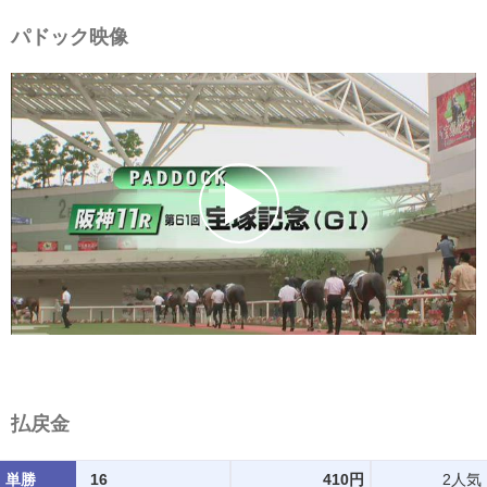
パドック映像
払戻金
単勝
16
410円
2人気