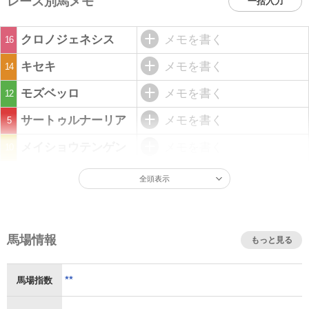
レース別馬メモ
一括入力
クロノジェネシス
メモを書く
16
キセキ
メモを書く
14
モズベッロ
メモを書く
12
サートゥルナーリア
メモを書く
5
メイショウテンゲン
メモを書く
10
全頭表示
馬場情報
もっと見る
**
馬場指数