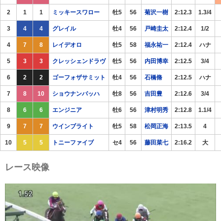
2
1
1
ミッキースワロー
牡5
56
菊沢一樹
2:12.3
1.3/4
3
4
4
グレイル
牡4
56
戸崎圭太
2:12.4
1/2
4
7
8
レイデオロ
牡5
58
福永祐一
2:12.4
ハナ
5
3
3
クレッシェンドラヴ
牡5
56
内田博幸
2:12.5
3/4
6
2
2
ゴーフォザサミット
牡4
56
石橋脩
2:12.5
ハナ
7
8
10
ショウナンバッハ
牡8
56
吉田豊
2:12.6
3/4
8
6
6
エンジニア
牡6
56
津村明秀
2:12.8
1.1/4
9
7
7
ウインブライト
牡5
58
松岡正海
2:13.5
4
10
5
5
トニーファイブ
セ4
56
藤田菜七
2:16.2
大
レース映像