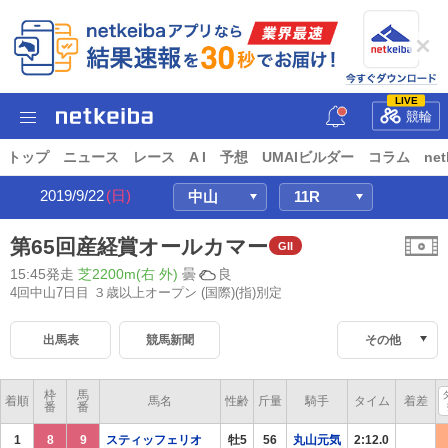
LIVE
競輪
トップ
ニュース
レース
A I
予想
UMAIビルダー
コラム
net
2019/9/22
(日)
第65回産経賞オールカマー
GII
15:45発走
芝2200m(右 外)
曇
良
4回中山7日目 ３歳以上オープン
(国際)(指)別定
出馬表
競馬新聞
その他
枠
馬
着順
馬名
性齢
斤量
騎手
タイム
着差
番
番
1
8
9
スティッフェリオ
牡5
56
丸山元気
2:12.0