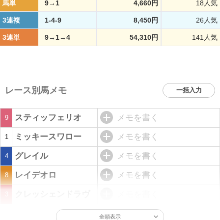
馬単
9→1
4,660円
18人気
3連複
1-4-9
8,450円
26人気
3連単
9→1→4
54,310円
141人気
レース別馬メモ
一括入力
スティッフェリオ
メモを書く
9
ミッキースワロー
メモを書く
1
グレイル
メモを書く
4
レイデオロ
メモを書く
8
クレッシェンドラヴ
メモを書く
3
全頭表示