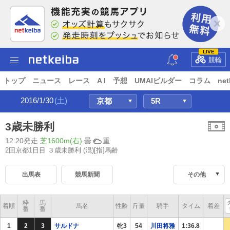
LIVE
競輪
トップ
ニュース
レース
A I
予想
UMAIビルダー
コラム
net
2016/1/30
(土)
3歳未勝利
12:20発走
芝1600m(右)
曇
重
2回京都1日目 ３歳未勝利
(混)[指]馬齢
出馬表
競馬新聞
その他
枠
馬
着順
馬名
性齢
斤量
騎手
タイム
着差
番
番
1
2
3
サルドナ
牝3
54
川田将雅
1:36.8