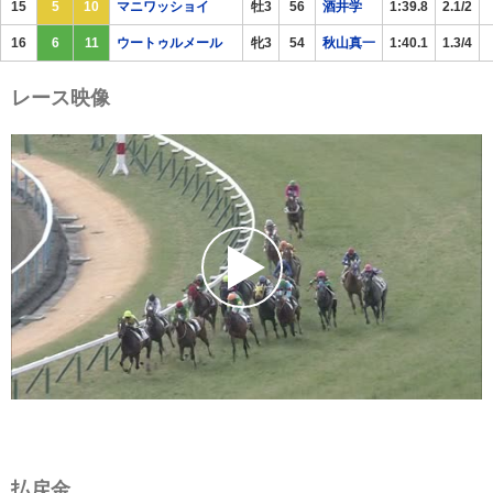
15
5
10
マニワッショイ
牡3
56
酒井学
1:39.8
2.1/2
16
6
11
ウートゥルメール
牝3
54
秋山真一
1:40.1
1.3/4
レース映像
払戻金