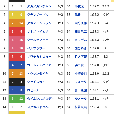
2
1
1
タガノガンチャン
牝3
54
小牧太
1:37.2
2.1/2
3
5
9
グランノーブル
牡3
56
武豊
1:37.2
クビ
4
7
14
タガノミシュラン
牡3
56
国分優作
1:37.3
3/4
5
3
5
サトノマイヒメ
牝3
54
和田竜二
1:37.3
ハナ
6
8
15
クールゼファー
牝3
54
Ｍ．デム
1:37.3
ハナ
7
8
16
ベルフラワー
牝3
54
国分恭介
1:37.6
2
8
3
6
サワヤカミスター
牡3
56
竹之下智
1:37.7
1/2
9
4
7
ゴールデンバイオ
牡3
56
浜中俊
1:37.8
クビ
10
7
13
トウシンダイヤ
牡3
55
小崎綾也
1:38.0
1.1/2
11
2
4
グッドスカイ
牝3
54
フォーリ
1:38.1
クビ
12
4
8
ロビーナ
牝3
54
岩田康誠
1:38.1
ハナ
13
6
12
タイムレスメロディ
牝3
54
ルメール
1:38.1
ハナ
14
1
2
メダカハドコヘ
牝3
54
松若風馬
1:39.4
8