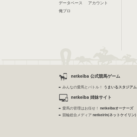
データベース
アカウント
俺プロ
netkeiba 公式競馬ゲーム
みんなの愛馬とバトル！
うまいるスタジアム
netkeiba 姉妹サイト
愛馬の管理はお任せ！
netkeibaオーナーズ
競輪総合メディア
netkeirin(ネットケイリン)