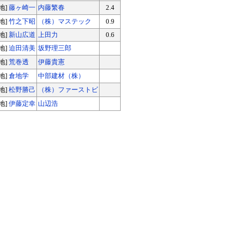
[地]
藤ヶ崎一
内藤繁春
2.4
[地]
竹之下昭
（株）マステック
0.9
[地]
新山広道
上田力
0.6
[地]
迫田清美
坂野理三郎
[地]
荒巻透
伊藤貴憲
[地]
倉地学
中部建材（株）
[地]
松野勝己
（株）ファーストビ
[地]
伊藤定幸
山辺浩