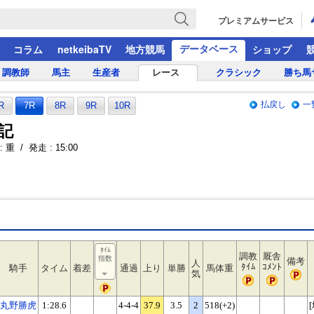
プレミアムサービス
データベース
コラム
netkeibaTV
地方競馬
ショップ
調教師
馬主
生産者
レース
クラシック
勝ち馬
払戻し
一
R
7R
8R
9R
10R
記
 重 / 発走 : 15:00
ﾀｲﾑ
調教
厩舎
指数
備考
人
ﾀｲﾑ
ｺﾒﾝﾄ
騎手
タイム
着差
通過
上り
単勝
馬体重
気
丸野勝虎
1:28.6
4-4-4
37.9
3.5
2
518(+2)