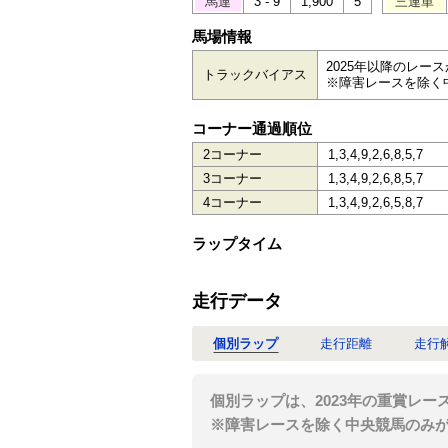
馬連
3 - 9
1,900
5
三連単
馬場情報
2025年以降のレー
トラックバイアス
※障害レースを除く
コーナー通過順位
2コーナー
1,3,4,9,2,6,8,5,7
3コーナー
1,3,4,9,2,6,8,5,7
4コーナー
1,3,4,9,2,6,5,8,7
ラップタイム
走行データ
個別ラップ
走行距離
走行
個別ラップは、2023年の重賞レー
※障害レースを除く中央競馬のみ