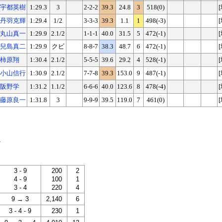
宇都英樹
1:29.3
3
2-2-2
39.3
24.8
3
518(0)
丹羽克輝
1:29.4
1/2
3-3-3
39.3
1.1
1
498(-3)
丸山真一
1:29.9
2.1/2
1-1-1
40.0
31.5
5
472(-1)
兒島真二
1:29.9
クビ
8-8-7
38.3
48.7
6
472(-1)
柿原翔
1:30.4
2.1/2
5-5-5
39.6
29.2
4
528(-1)
小山信行
1:30.9
2.1/2
7-7-8
39.3
153.0
9
487(-1)
阪野学
1:31.2
1.1/2
6-6-6
40.0
123.6
8
478(-4)
藤原良一
1:31.8
3
9-9-9
39.5
119.0
7
461(0)
。
3 - 9
200
2
4 - 9
100
1
3 - 4
220
4
9 → 3
2,140
6
3 - 4 - 9
230
1