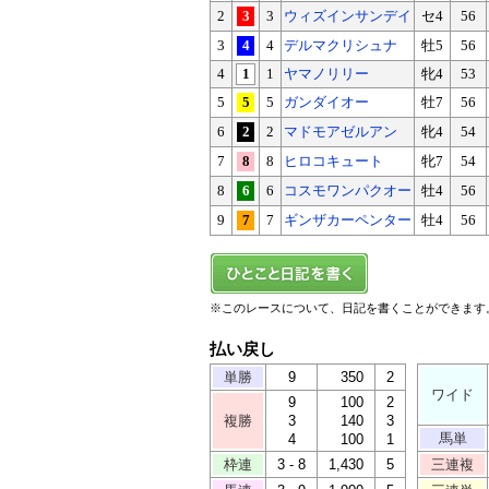
2
3
3
ウィズインサンデイ
セ4
56
3
4
4
デルマクリシュナ
牡5
56
4
1
1
ヤマノリリー
牝4
53
5
5
5
ガンダイオー
牡7
56
6
2
2
マドモアゼルアン
牝4
54
7
8
8
ヒロコキュート
牝7
54
8
6
6
コスモワンパクオー
牡4
56
9
7
7
ギンザカーペンター
牡4
56
※このレースについて、日記を書くことができます
払い戻し
単勝
9
350
2
ワイド
9
100
2
複勝
3
140
3
馬単
4
100
1
枠連
3 - 8
1,430
5
三連複