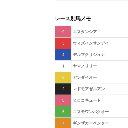
レース別馬メモ
エスタンシア
9
ウィズインサンデイ
3
デルマクリシュナ
4
ヤマノリリー
1
ガンダイオー
5
マドモアゼルアン
2
ヒロコキュート
8
コスモワンパクオー
6
ギンザカーペンター
7