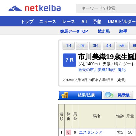
トップ
ニュース
レース
A I
予想
UMAIビルダー
競馬データTOP
競走馬
騎手
1R
2R
3R
4R
5R
6
市川美織19歳生誕
7 R
ダ右1400m / 天候 : 晴 / ダート :
過去の市川美織19歳生誕記
2013年02月08日 24回名古屋5日目 (定量)
結果/払戻
掲示板
着
枠
馬
馬名
性齢
斤量
順
番
番
1
8
9
エスタンシア
牡5
56