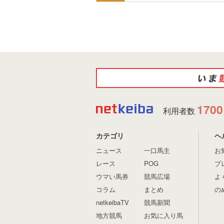
1700
利用者数
カテゴリ
ヘ
ニュース
一口馬主
お
レース
POG
プ
ウマい馬券
競馬広場
よ
コラム
まとめ
の
netkeibaTV
競馬新聞
地方競馬
お気に入り馬