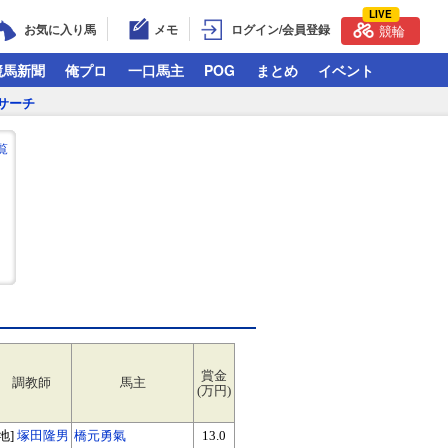
LIVE
お気に入り馬
メモ
ログイン/会員登録
競輪
競馬新聞
俺プロ
一口馬主
POG
まとめ
イベント
サーチ
覧
賞金
調教師
馬主
(万円)
[地]
塚田隆男
橋元勇氣
13.0