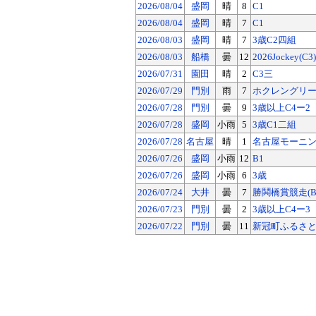
2026/08/04
盛岡
晴
8
C1
2026/08/04
盛岡
晴
7
C1
2026/08/03
盛岡
晴
7
3歳C2四組
2026/08/03
船橋
曇
12
2026Jockey(C3)
2026/07/31
園田
晴
2
C3三
2026/07/29
門別
雨
7
ホクレングリーン
2026/07/28
門別
曇
9
3歳以上C4ー2
2026/07/28
盛岡
小雨
5
3歳C1二組
2026/07/28
名古屋
晴
1
名古屋モーニン
2026/07/26
盛岡
小雨
12
B1
2026/07/26
盛岡
小雨
6
3歳
2026/07/24
大井
曇
7
勝鬨橋賞競走(B
2026/07/23
門別
曇
2
3歳以上C4ー3
2026/07/22
門別
曇
11
新冠町ふるさと納