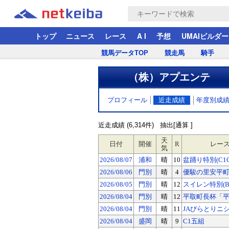
トップ
ニュース
レース
A I
予想
UMAIビルダー
競馬データTOP
競走馬
騎手
（株）アプエンテ
プロフィール
近走成績
年度別成
近走成績 (6,314件)
抽出[通算 ]
天
日付
開催
R
レー
気
2026/08/07
浦和
晴
10
盆踊り特別(C1C
2026/08/06
門別
晴
4
優駿の里安平町SR
2026/08/05
門別
晴
12
スイレン特別(B
2026/08/04
門別
晴
12
平取町長杯「平取
2026/08/04
門別
晴
11
JAびらとりニシ
2026/08/04
盛岡
晴
9
C1五組