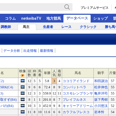
プレミアムサービス
データベース
コラム
netkeibaTV
地方競馬
ショップ
調教師
馬主
生産者
レース
クラシック
勝ち馬
績
データ分析
出走情報
最新情報
映像
頭
枠
馬
人
着
ス名
単勝
馬名
騎手
斤量
数
番
番
気
順
2)
12
5
5
5.8
3
4
ココリアイランド
和田譲治
57
K(C4)
9
6
6
72.4
8
9
コンバットベラ
松井伸也
55
3)
12
3
3
559.9
12
11
コスモレンブランサ
亀井洋司
55
すず(B4)
8
1
1
201.0
8
7
プレイフルネス
坂下秀樹
55
パの(B4)
10
3
3
452.9
9
8
キャリーアドリーム
小川悠汰
52
11
8
10
11.6
6
6
カラフルフレスコ
岩本怜
54