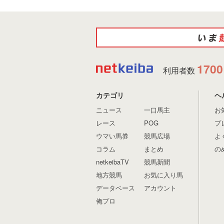
1700
利用者数
カテゴリ
ヘ
ニュース
一口馬主
お
レース
POG
プ
ウマい馬券
競馬広場
よ
コラム
まとめ
の
netkeibaTV
競馬新聞
地方競馬
お気に入り馬
データベース
アカウント
俺プロ