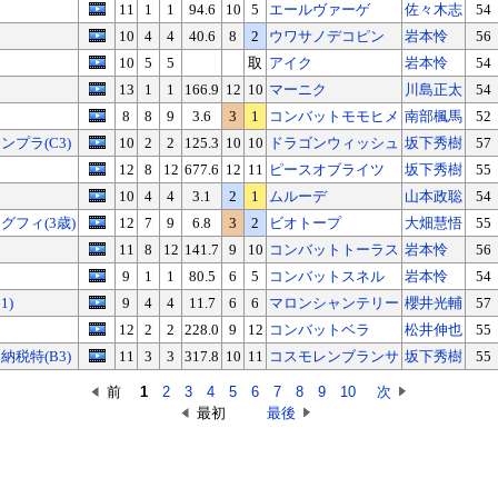
11
1
1
94.6
10
5
エールヴァーゲ
佐々木志
54
10
4
4
40.6
8
2
ウワサノデコピン
岩本怜
56
10
5
5
取
アイク
岩本怜
54
13
1
1
166.9
12
10
マーニク
川島正太
54
8
8
9
3.6
3
1
コンバットモモヒメ
南部楓馬
52
プラ(C3)
10
2
2
125.3
10
10
ドラゴンウィッシュ
坂下秀樹
57
12
8
12
677.6
12
11
ピースオブライツ
坂下秀樹
55
10
4
4
3.1
2
1
ムルーデ
山本政聡
54
グフィ(3歳)
12
7
9
6.8
3
2
ビオトープ
大畑慧悟
55
11
8
12
141.7
9
10
コンバットトーラス
岩本怜
56
9
1
1
80.5
6
5
コンバットスネル
岩本怜
54
1)
9
4
4
11.7
6
6
マロンシャンテリー
櫻井光輔
57
12
2
2
228.0
9
12
コンバットベラ
松井伸也
55
税特(B3)
11
3
3
317.8
10
11
コスモレンブランサ
坂下秀樹
55
前
1
2
3
4
5
6
7
8
9
10
次
最初
最後