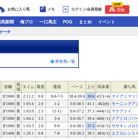
LIVE
お気に入り馬
メモ
ログイン/会員登録
競輪
競馬新聞
俺プロ
一口馬主
POG
まとめ
イベント
サーチ
所有馬一覧
馬
距離
タイム
着差
通過
ペース
上り
馬体重
勝ち馬
場
ダ2000
良
2:11.2
0.8
9-9-7-5
38.4-39.6
39.6
457(+4)
マイアミマツ
ダ1000
良
1:05.6
2.6
1-2
0.0-38.5
41.1
462(0)
モーニングア
ダ1000
良
1:03.0
2.3
11-11
0.0-37.2
37.3
444(+2)
マナアリイ
ダ1000
良
1:04.2
3.5
3-4
0.0-36.7
39.4
466(+2)
クアトロソバ
ダ1000
良
1:03.5
2.0
9-9
0.0-38.1
37.3
410(+2)
ササキンメロ
ダ1400
良
1:28.1
0.8
7-8
0.0-38.3
38.3
483(-1)
エクセレント