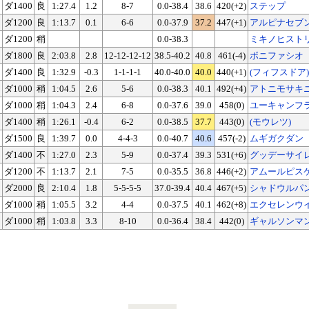
ダ1400
良
1:27.4
1.2
8-7
0.0-38.4
38.6
420(+2)
ステップ
ダ1200
良
1:13.7
0.1
6-6
0.0-37.9
37.2
447(+1)
アルピナセブ
ダ1200
稍
0.0-38.3
ミキノヒスト
ダ1800
良
2:03.8
2.8
12-12-12-12
38.5-40.2
40.8
461(-4)
ボニファシオ
ダ1400
良
1:32.9
-0.3
1-1-1-1
40.0-40.0
40.0
440(+1)
(フィフスドア)
ダ1000
稍
1:04.5
2.6
5-6
0.0-38.3
40.1
492(+4)
アトニモサキ
ダ1000
稍
1:04.3
2.4
6-8
0.0-37.6
39.0
458(0)
ユーキャンフ
ダ1400
稍
1:26.1
-0.4
6-2
0.0-38.5
37.7
443(0)
(モウレツ)
ダ1500
良
1:39.7
0.0
4-4-3
0.0-40.7
40.6
457(-2)
ムギガクダン
ダ1400
不
1:27.0
2.3
5-9
0.0-37.4
39.3
531(+6)
グッデーサイ
ダ1200
不
1:13.7
2.1
7-5
0.0-35.5
36.8
446(+2)
アムールピス
ダ2000
良
2:10.4
1.8
5-5-5-5
37.0-39.4
40.4
467(+5)
シャドウルパ
ダ1000
稍
1:05.5
3.2
4-4
0.0-37.5
40.1
462(+8)
エクセレンウ
ダ1000
稍
1:03.8
3.3
8-10
0.0-36.4
38.4
442(0)
ギャルソンマ