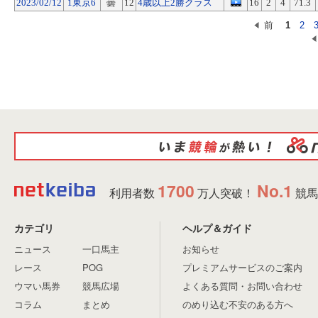
2023/02/12
1東京6
曇
12
4歳以上2勝クラス
16
2
4
71.3
前
1
2
1700
No.1
利用者数
万人突破！
競馬
カテゴリ
ヘルプ＆ガイド
ニュース
一口馬主
お知らせ
レース
POG
プレミアムサービスのご案内
ウマい馬券
競馬広場
よくある質問・お問い合わせ
コラム
まとめ
のめり込む不安のある方へ