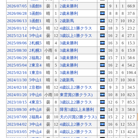
2026/07/05
1函館8
曇
1
2歳未勝利
9
1
1
66.9
2026/06/28
1函館6
晴
1
2歳未勝利
8
8
8
37.6
2026/06/13
1函館1
晴
5
2歳新馬
12
7
10
19.2
2026/01/12
1中山5
晴
12
4歳以上1勝クラス
18
3
5
23.2
2025/12/14
5中山4
曇
12
3歳以上1勝クラス
16
2
4
27.1
2025/09/06
2札幌5
晴
4
3歳未勝利
16
3
6
15.3
2025/08/30
2札幌3
小雨
6
3歳未勝利
16
3
6
15.9
2025/06/29
2福島2
晴
4
3歳未勝利
15
7
13
58.6
2025/05/04
2東京4
晴
5
3歳未勝利
16
2
4
54.2
2025/02/16
1東京6
晴
5
3歳未勝利
16
3
6
196.4
2024/11/30
5中山1
晴
6
2歳新馬
13
7
10
30.6
2024/02/18
2京都8
晴
12
4歳以上2勝クラス
9
3
3
34.5
2024/01/20
1中山6
小雨
10
東雲賞(2勝クラス)
10
8
10
82.5
2023/10/15
4東京5
曇
8
3歳以上2勝クラス
12
6
7
85.5
2023/09/30
4中山8
曇
1
障害3歳以上未勝利
14
3
3
58.0
2023/07/09
2福島4
曇
10
天の川賞(2勝クラス)
15
2
2
12.7
2023/04/02
3中山4
曇
12
4歳以上2勝クラス
16
6
12
55.3
2023/03/05
2中山4
曇
8
4歳以上2勝クラス
15
7
13
42.4