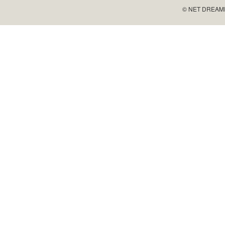
© NET DREAMERS