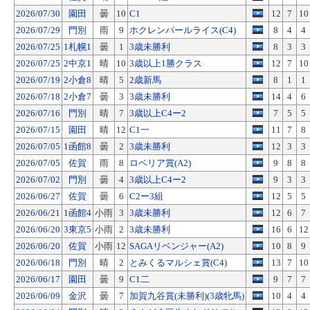
2026/07/30
園田
曇
10
C1
12
7
10
2026/07/29
門別
雨
9
ホクレンパールライス(C4)
8
4
4
2026/07/25
1札幌1
曇
1
3歳未勝利
8
3
3
2026/07/25
2中京1
晴
10
3歳以上1勝クラス
12
7
10
2026/07/19
2小倉8
晴
5
2歳新馬
8
1
1
2026/07/18
2小倉7
曇
3
3歳未勝利
14
4
6
2026/07/16
門別
晴
7
3歳以上C4ー2
7
5
5
2026/07/15
園田
晴
12
C1一
11
7
8
2026/07/05
1函館8
曇
2
3歳未勝利
12
3
3
2026/07/05
佐賀
雨
8
ロベリア賞(A2)
9
8
8
2026/07/02
門別
曇
4
3歳以上C4ー2
9
3
3
2026/06/27
佐賀
曇
6
C2ー3組
12
5
5
2026/06/21
1函館4
小雨
3
3歳未勝利
12
6
7
2026/06/20
3東京5
小雨
2
3歳未勝利
16
6
12
2026/06/20
佐賀
小雨
12
SAGAリベンジャー(A2)
10
8
9
2026/06/18
門別
晴
2
とみくるマルシェ賞(C4)
13
7
10
2026/06/17
園田
曇
9
C1二
9
7
7
2026/06/09
金沢
曇
7
加賀九谷賞(未勝利)(3歳牝馬)
10
4
4