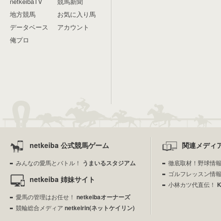
netkeibaTV
競馬新聞
地方競馬
お気に入り馬
データベース
アカウント
俺プロ
netkeiba 公式競馬ゲーム
関連メディ
みんなの愛馬とバトル！
うまいるスタジアム
徹底取材！野球情
ゴルフレッスン情
netkeiba 姉妹サイト
小林カツ代直伝！
愛馬の管理はお任せ！
netkeibaオーナーズ
競輪総合メディア
netkeirin(ネットケイリン)