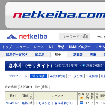
プレ
トップ
ニュース
レース
A I
予想
UMAIビルダー
コラ
競馬データTOP
競走馬
騎手
調教師
馬主
森泰斗 (モリタイト)
1981/01/11 地方
(
調教師成績
)
プロフィール
近走成績
年度別成績
データ分析
出走情報
最
近走成績 (28,908件)
抽出[通算 ]
天
映像
頭
枠
馬
日付
開催
R
レース名
単
気
数
番
番
2024/11/29
船橋
晴
12
ありがとう!森泰斗騎(C1)
12
7
9
1.