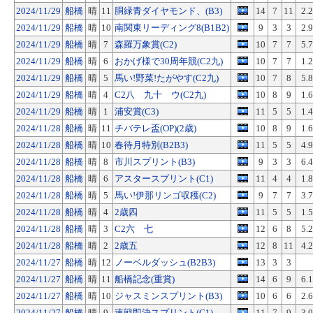
2024/11/29
船橋
晴
11
胴緑青ダイヤモンド、(B3)
14
7
11
2.
2024/11/29
船橋
晴
10
南関東リーディング8(B1B2)
9
3
3
2.
2024/11/29
船橋
晴
7
森羅万象賞(C2)
10
7
7
5.
2024/11/29
船橋
晴
6
おかげ様で30周年競(C2九)
10
7
7
1.
2024/11/29
船橋
晴
5
馬い!野菜!たがやす(C2九)
10
7
8
5.
2024/11/29
船橋
晴
4
C2八 九十 ウ(C2九)
10
8
9
1.
2024/11/29
船橋
晴
1
浦安賞(C3)
11
5
5
1.
2024/11/28
船橋
晴
11
チバテレ盃(OP)(2歳)
10
8
9
1.
2024/11/28
船橋
晴
10
春待月特別(B2B3)
11
5
5
4.
2024/11/28
船橋
晴
8
市川スプリント(B3)
9
3
3
6.
2024/11/28
船橋
晴
6
アスタースプリント(C1)
11
4
4
1.
2024/11/28
船橋
晴
5
馬い!伊那リンゴ収穫(C2)
9
7
7
3.
2024/11/28
船橋
晴
4
2歳四
11
5
5
1.
2024/11/28
船橋
晴
3
C2六 七
12
6
8
5.
2024/11/28
船橋
晴
2
2歳五
12
8
11
4.
2024/11/27
船橋
晴
12
ノーベルダッシュ(B2B3)
13
3
3
2024/11/27
船橋
晴
11
船橋記念(重賞)
14
6
9
6.
2024/11/27
船橋
晴
10
ジャスミンスプリント(B3)
10
6
6
2.
2024/11/27
船橋
晴
9
速戦即決スプリント(C1)
11
7
9
3.