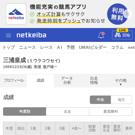
LIVE
競輪
トップ
ニュース
レース
A I
予想
UMAIビルダー
コラム
net
三浦皇成
(ミウラコウセイ)
1989/12/19(36歳)
美浦
鹿戸雄一
データ
出走
プロフィール
成績
その他
分析
情報
成績
中央
地方
年度別
近走
重賞勝利
騎乗
重賞
重賞
年度
順位
1着
2着
3着
4着〜
勝率
回数
出走
勝利