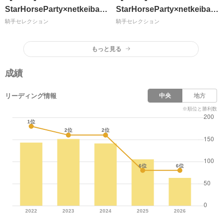
StarHorseParty×netkeibaス
StarHorseParty×netkeibaス
ペシャルコラボ みんなで協力
ペシャルコラボ みんなで協
騎手セレクション
騎手セレクション
してプレゼントをGET!
力してプレゼントをGET!
StarHorsePartyチャレンジ！
StarHorsePartyチャレンジ！
もっと見る
成績
リーディング情報
中央
地方
※順位と勝利数