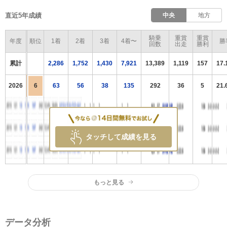
直近5年成績
中央
地方
騎乗
重賞
重賞
年度
順位
1着
2着
3着
4着〜
勝
回数
出走
勝利
累計
2,286
1,752
1,430
7,921
13,389
1,119
157
17
2026
6
63
56
38
135
292
36
5
21
タッチして成績を見る
もっと見る
データ分析