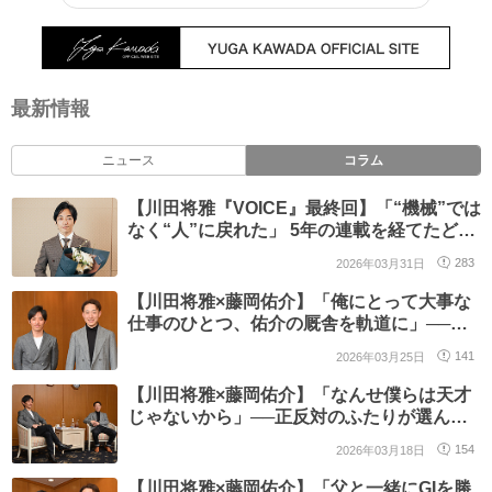
最新情報
ニュース
コラム
【川田将雅『VOICE』最終回】「“機械”では
なく“人”に戻れた」 5年の連載を経てたどり
着いた現在地
2026年03月31日
283
【川田将雅×藤岡佑介】「俺にとって大事な
仕事のひとつ、佑介の厩舎を軌道に」──笑
いと絆で描く“これからの二人”/最終回
2026年03月25日
141
【川田将雅×藤岡佑介】「なんせ僕らは天才
じゃないから」──正反対のふたりが選ん
だ、トップへ上り詰めるための“戦略”/第4回
2026年03月18日
154
【川田将雅×藤岡佑介】「父と一緒にGIを勝