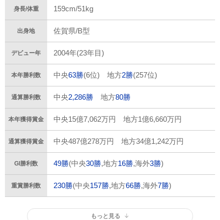
159cm/51kg
身長/体重
佐賀県/B型
出身地
2004年(23年目)
デビュー年
中央
63勝
(6位) 地方
2勝
(257位)
本年勝利数
中央
2,286勝
地方
80勝
通算勝利数
中央15億7,062万円 地方1億6,660万円
本年獲得賞金
中央487億278万円 地方34億1,242万円
通算獲得賞金
49勝
(中央
30勝
,地方
16勝
,海外
3勝
)
GI勝利数
230勝
(中央
157勝
,地方
66勝
,海外
7勝
)
重賞勝利数
もっと見る