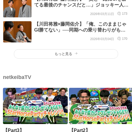
てる最後のチャンスだと…」ジョッキー人生
の分岐点となった一戦/第3回
2026年03月11日
173
【川田将雅×藤岡佑介】「俺、このままじゃ
GI勝てない」──同期への乗り替わりがもた
らした“延長戦の10年”/第2回
2026年03月04日
170
もっと見る
netkeibaTV
【Part3】
【Part2】