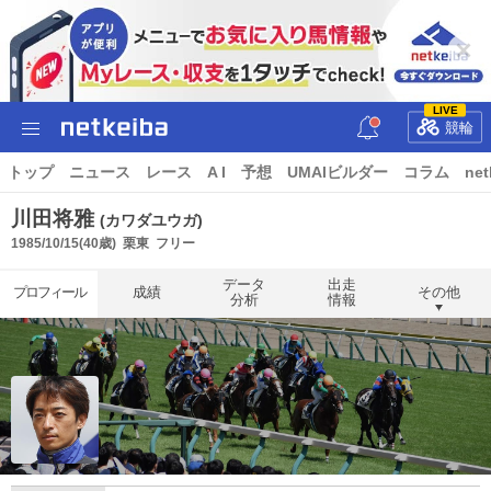
LIVE
競輪
トップ
ニュース
レース
A I
予想
UMAIビルダー
コラム
net
川田将雅
(カワダユウガ)
1985/10/15(40歳)
栗東
フリー
データ
出走
プロフィール
成績
その他
分析
情報