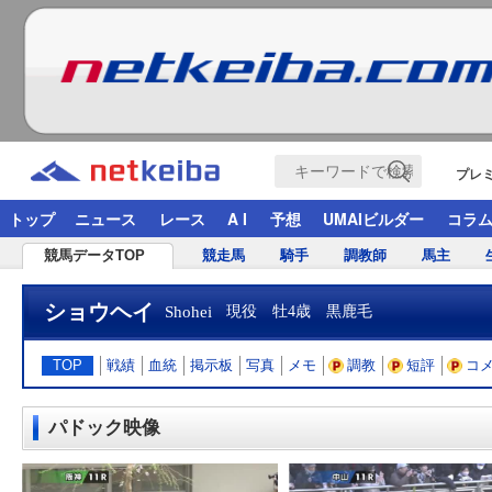
プレ
トップ
ニュース
レース
A I
予想
UMAIビルダー
コラ
競馬データTOP
競走馬
騎手
調教師
馬主
ショウヘイ
Shohei
現役 牡4歳 黒鹿毛
TOP
戦績
血統
掲示板
写真
メモ
調教
短評
コ
パドック映像