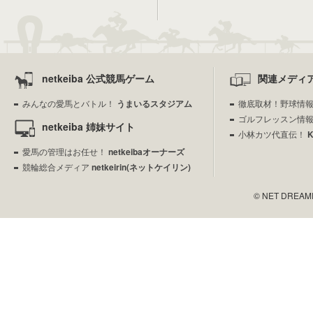
netkeiba 公式競馬ゲーム
関連メディ
みんなの愛馬とバトル！
うまいるスタジアム
徹底取材！野球情
ゴルフレッスン情
netkeiba 姉妹サイト
小林カツ代直伝！
愛馬の管理はお任せ！
netkeibaオーナーズ
競輪総合メディア
netkeirin(ネットケイリン)
© NET DREAMERS