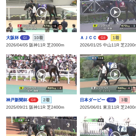
大阪杯
10着
ＡＪＣＣ
1着
GI
GII
2026/04/05 阪神11R 芝2000m
2026/01/25 中山11R 芝2200
神戸新聞杯
2着
日本ダービー
3着
GII
GI
2025/09/21 阪神11R 芝2400m
2025/06/01 東京11R 芝2400