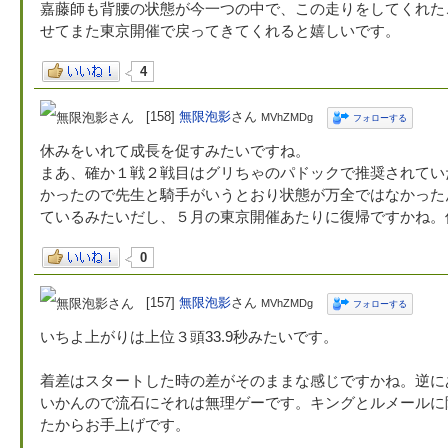
嘉藤師も背腰の状態が今一つの中で、この走りをしてくれた
せてまた東京開催で戻ってきてくれると嬉しいです。
4
[158]
無限泡影
さん
MVhZMDg
フォローする
休みをいれて成長を促すみたいですね。
まあ、確か１戦２戦目はグリちゃのパドックで推奨されてい
かったので先生と騎手がいうとおり状態が万全ではなかった
ているみたいだし、５月の東京開催あたりに復帰ですかね。
0
[157]
無限泡影
さん
MVhZMDg
フォローする
いちよ上がりは上位３頭33.9秒みたいです。
着差はスタートした時の差がそのままな感じですかね。逆に
いかんので流石にそれは無理ゲーです。キングとルメールに
たからお手上げです。