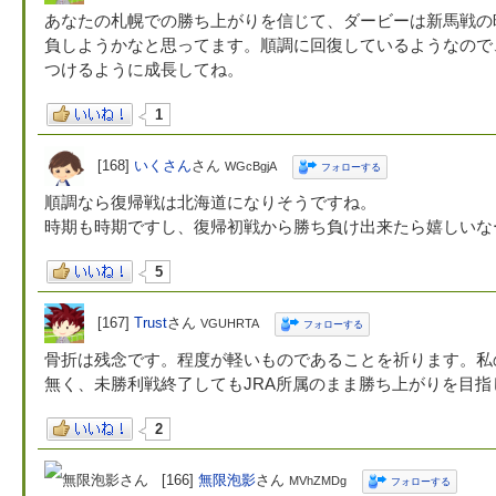
あなたの札幌での勝ち上がりを信じて、ダービーは新馬戦の
負しようかなと思ってます。順調に回復しているようなので
つけるように成長してね。
1
[168]
いくさん
さん
WGcBgjA
フォローする
順調なら復帰戦は北海道になりそうですね。
時期も時期ですし、復帰初戦から勝ち負け出来たら嬉しいな
5
[167]
Trust
さん
VGUHRTA
フォローする
骨折は残念です。程度が軽いものであることを祈ります。私
無く、未勝利戦終了してもJRA所属のまま勝ち上がりを目指
2
[166]
無限泡影
さん
MVhZMDg
フォローする