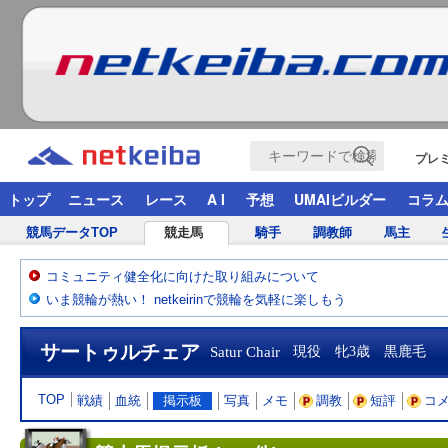
プレ
トップ
ニュース
レース
A I
予想
UMAIビルダー
コラ
競馬データTOP
競走馬
騎手
調教師
馬主
コミュニティ健全化に向けた取り組みについて
いま競輪が熱い！ netkeirinで競輪を気軽に楽しもう
サートゥルチェア
Satur Chair
現役 牝3歳 黒鹿毛
TOP
戦績
血統
掲示板
写真
メモ
調教
短評
コ