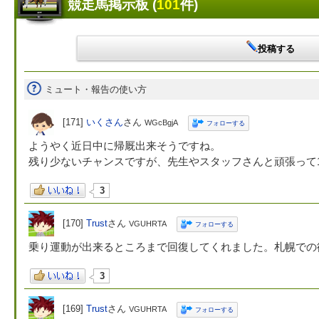
競走馬掲示板 (
101
件)
投稿する
ミュート・報告の使い方
[171]
いくさん
さん
WGcBgjA
フォローする
ようやく近日中に帰厩出来そうですね。
残り少ないチャンスですが、先生やスタッフさんと頑張って
3
[170]
Trust
さん
VGUHRTA
フォローする
乗り運動が出来るところまで回復してくれました。札幌での
3
[169]
Trust
さん
VGUHRTA
フォローする