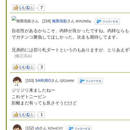
7
[154]
無限泡影
さん
MVhZMDg
フォローする
自在性があるからこそ、内枠が良かったですね。内枠ならも
でガチンコ勝負してほしかった。次走も期待してます。
兄弟的には切り札ダートというのもありますが、とりあえず
(修正済み)
3
[153]
SARUBO
さん
QEZIdHM
フォローする
ジリジリ来ましたねー
これぞトニービン
距離まだ有っても良さそうだけど
1
[152]
yb
さん
KZhmCHY
フォローする