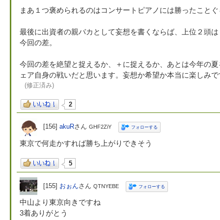
まあ１つ褒められるのはコンサートピアノには勝ったことぐ
最後に出資者の親バカとして妄想を書くならば、上位２頭は＋3
今回の差。
今回の差を絶望と捉えるか、＋に捉えるか、あとは今年の夏
ェア自身の戦いだと思います。妄想か希望か本当に楽しみで
(修正済み)
2
[156]
akuR
さん
GHF2ZiY
フォローする
東京で何走かすれば勝ち上がりできそう
5
[155]
おぉん
さん
QTNYEBE
フォローする
中山より東京向きですね
3着ありがとう