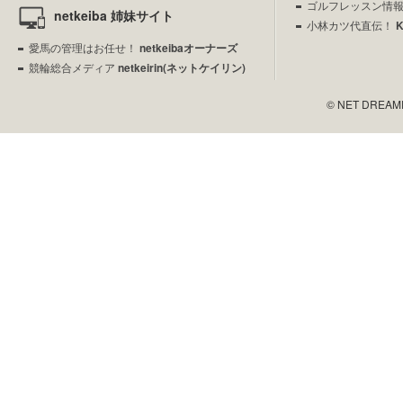
ゴルフレッスン情
netkeiba 姉妹サイト
小林カツ代直伝！
愛馬の管理はお任せ！
netkeibaオーナーズ
競輪総合メディア
netkeirin(ネットケイリン)
© NET DREAMERS