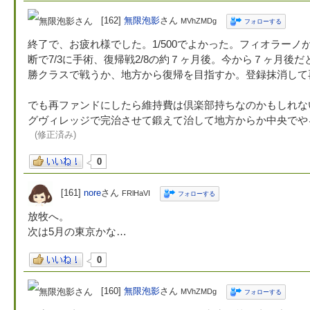
[162]
無限泡影
さん
MVhZMDg
フォローする
終了で、お疲れ様でした。1/500でよかった。フィオラー
断で7/3に手術、復帰戦2/8の約７ヶ月後。今から７ヶ月後
勝クラスで戦うか、地方から復帰を目指すか。登録抹消して
でも再ファンドにしたら維持費は倶楽部持ちなのかもしれな
グヴィレッジで完治させて鍛えて治して地方からか中央でや
(修正済み)
0
[161]
nore
さん
FRlHaVI
フォローする
放牧へ。
次は5月の東京かな…
0
[160]
無限泡影
さん
MVhZMDg
フォローする