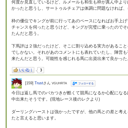
何度か見直しているけど、ルメールも和生も枠が真ん中より
かったと思うし、サートゥルチェアは体調に問題なければ、
枠の優位でキングが前に行ってあのペースになればお手上げ
チャンスを伺ったと思うけど、キングが完璧に乗ったのでそ
たんだと思う。
下馬評は２強だったけど、そこに割り込める実力があること
でしかない。それがあのコメントにも表れていたし、陣営も
来たんだと思う。可能性を感じれる馬に出資出来て良かった
3
[159]
Trust
さん
VGUHRTA
フォローする
今日は返し馬でのバカつきが酷くて競馬になるか心配になる
中出来たそうです。(現地レース後のレクより)
ダーリングハーストは強かったですが、他の馬との差と考え
たと言えると思います。