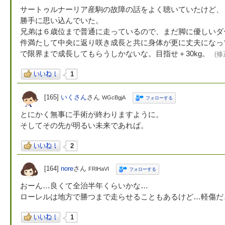
サートゥルナーリア産駒の故障の話をよく聴いていたけど、
勝手に思い込んでいた。
兄弟は６歳位まで普通に走っているので、まだ脚に優しいダ
件満たして中央に返り咲き成長と共に身体が更に丈夫になっ
で限界まで成長してもらうしかないな。目指せ＋30kg。
(修
1
[165]
いくさん
さん
WGcBgjA
フォローする
とにかく無事に手術が終わりますように。
そしてその先が明るい未来であれば。
2
[164]
nore
さん
FRlHaVI
フォローする
おーん…良くて全治半年くらいかな…
ローレルは地方で勝つまで走らせることもあるけど…軽傷だ
1