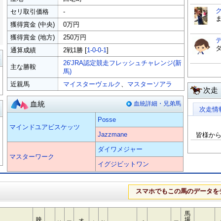
セリ取引価格
-
獲得賞金 (中央)
0万円
獲得賞金 (地方)
250万円
通算成績
2戦1勝 [
1-0-0-1
]
覧
26'JRA認定競走フレッシュチャレンジ(新
主な勝鞍
馬)
近親馬
マイスターヴェルク
、
マスターソアラ
次走
血統
血統詳細・兄弟馬
る
次走情
Posse
マインドユアビスケッツ
Jazzmane
皆様か
ダイワメジャー
マスターワーク
イグジビットワン
スマホでもこの馬のデータを
馬
映
場
オ