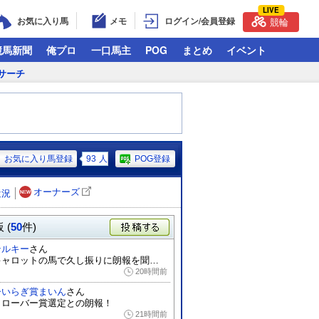
LIVE
お気に入り馬
メモ
ログイン/会員登録
競輪
競馬新聞
俺プロ
一口馬主
POG
まとめ
イベント
サーチ
お気に入り馬登録
93
人
POG登録
オーナーズ
近況
 (
50
件)
投稿する
テルキー
さん
キャロットの馬で久し振りに朗報を聞きまし...
20時間前
ひいらぎ賞まいん
さん
クローバー賞選定との朗報！
21時間前