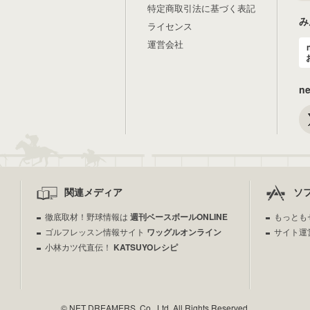
特定商取引法に基づく表記
み
ライセンス
運営会社
n
関連メディア
ソ
徹底取材！野球情報は
週刊ベースボールONLINE
もっとも
ゴルフレッスン情報サイト
ワッグルオンライン
サイト運
小林カツ代直伝！
KATSUYOレシピ
© NET DREAMERS, Co., Ltd. All Rights Reserved.