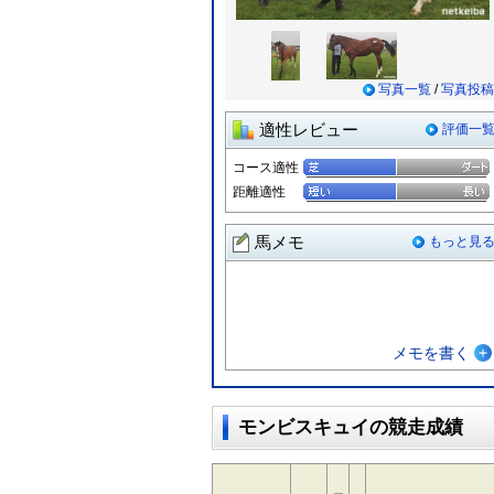
写真一覧
/
写真投稿
適性レビュー
評価一
コース適性
距離適性
馬メモ
もっと見
メモを書く
モンビスキュイの競走成績