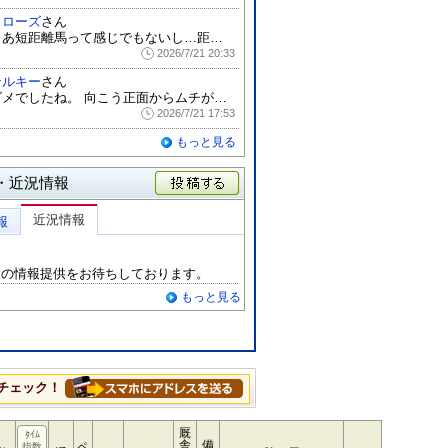
クローズ
さん
まあ短距離馬って感じでもないし…距離を延...
2026/7/21 20:33
テルキー
さん
ダメでしたね。 向こう正面からムチが入っ...
2026/7/21 17:53
もっと見る
・近況情報
投稿する
近況情報
報
らの情報提供をお待ちしております。
もっと見る
チェック！
厩
ﾀｲﾑ
舎
備
ペ
指数