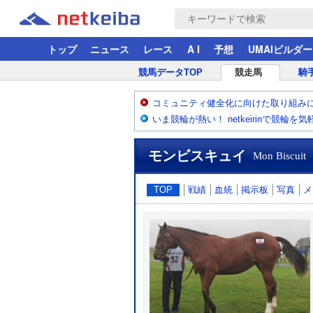
トップ
ニュース
レース
A I
予想
UMAIビルダー
競馬データTOP
競走馬
騎
コミュニティ健全化に向けた取り組み
いま競輪が熱い！ netkeirinで競輪を
モンビスキュイ
Mon Biscuit
TOP
戦績
血統
掲示板
写真
メ