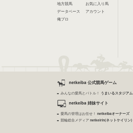
地方競馬
お気に入り馬
データベース
アカウント
俺プロ
netkeiba 公式競馬ゲーム
みんなの愛馬とバトル！
うまいるスタジアム
netkeiba 姉妹サイト
愛馬の管理はお任せ！
netkeibaオーナーズ
競輪総合メディア
netkeirin(ネットケイリン)