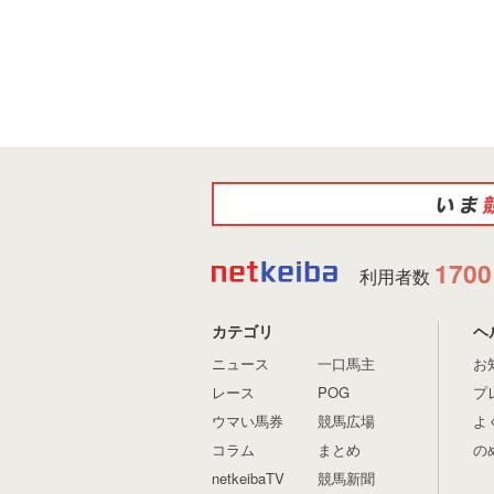
1700
利用者数
カテゴリ
ヘ
ニュース
一口馬主
お
レース
POG
プ
ウマい馬券
競馬広場
よ
コラム
まとめ
の
netkeibaTV
競馬新聞