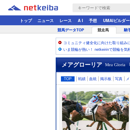
トップ
ニュース
レース
A I
予想
UMAIビルダー
競馬データTOP
競走馬
騎
コミュニティ健全化に向けた取り組み
いま競輪が熱い！ netkeirinで競輪を
メアグローリア
Mea Gloria
TOP
戦績
血統
掲示板
写真
メ