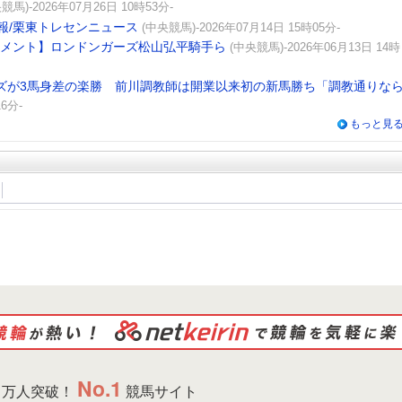
競馬)-2026年07月26日 10時53分-
報/栗東トレセンニュース
(中央競馬)-2026年07月14日 15時05分-
コメント】ロンドンガーズ松山弘平騎手ら
(中央競馬)-2026年06月13日 14時
ーズが3馬身差の楽勝 前川調教師は開業以来初の新馬勝ち「調教通りな
6分-
もっと見
No.1
万人突破！
競馬サイト