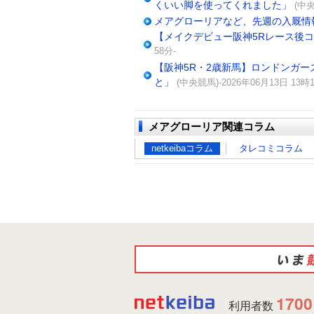
くいい脚を使ってくれました」
(中央
メアグローリアなど、先週の入厩情
【メイクデビュー阪神5Rレース後
58分-
【阪神5R・2歳新馬】ロンドンガ
と」
(中央競馬)-2026年06月13日 13時1
メアグローリア関連コラム
netkeibaコラム
タレコミコラム
1700
利用者数