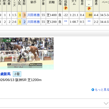
頭
枠
馬
人
着
斤
馬
タイ
着
通
指
ッ
騎手
距離
ペー
数
番
番
気
順
量
場
ム
差
過
数
ズ
9
1
1
1.5
1
3
川田将雅
55
芝1400
良
-22
1:21.1
0.4
80
4-4
34.5-3
1
2
2
2.6
1
2
川田将雅
55
芝1200
良
**
1:08.7
0.5
**
2-2
34.4-3
２歳新馬
2着
026/06/13 阪神5R 芝1200m
もっと見