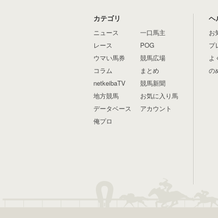
カテゴリ
ヘ
ニュース
一口馬主
お
レース
POG
プ
ウマい馬券
競馬広場
よ
コラム
まとめ
の
netkeibaTV
競馬新聞
地方競馬
お気に入り馬
データベース
アカウント
俺プロ