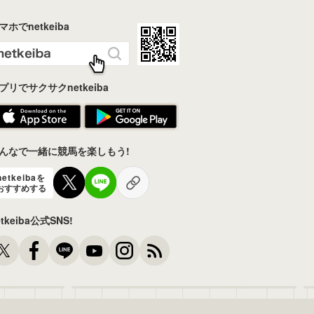
マホでnetkeiba
プリでサクサクnetkeiba
んなで一緒に競馬を楽しもう!
netkeibaを
おすすめする
etkeiba公式SNS!