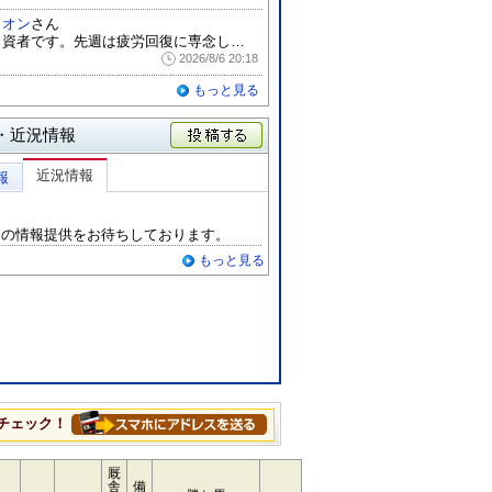
リオン
さん
出資者です。先週は疲労回復に専念していた...
2026/8/6 20:18
もっと見る
・近況情報
投稿する
近況情報
報
らの情報提供をお待ちしております。
もっと見る
チェック！
厩
舎
備