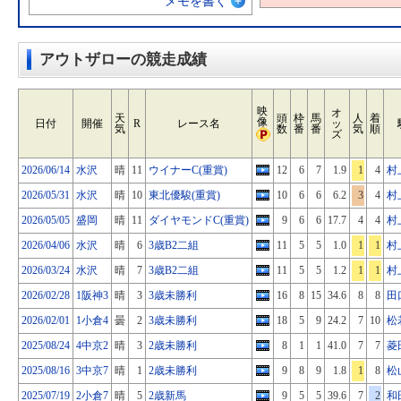
メモを書く
アウトザローの競走成績
映
オ
天
頭
枠
馬
人
着
像
日付
開催
R
レース名
ッ
気
数
番
番
気
順
ズ
2026/06/14
水沢
晴
11
ウイナーC(重賞)
12
6
7
1.9
1
4
村
2026/05/31
水沢
晴
10
東北優駿(重賞)
10
6
6
6.2
3
4
村
2026/05/05
盛岡
晴
11
ダイヤモンドC(重賞)
9
6
6
17.7
4
4
村
2026/04/06
水沢
晴
6
3歳B2二組
11
5
5
1.0
1
1
村
2026/03/24
水沢
晴
7
3歳B2二組
11
5
5
1.2
1
1
村
2026/02/28
1阪神3
晴
3
3歳未勝利
16
8
15
34.6
8
8
田
2026/02/01
1小倉4
曇
2
3歳未勝利
18
5
9
24.2
7
10
松
2025/08/24
4中京2
晴
3
2歳未勝利
8
1
1
41.0
7
7
菱
2025/08/16
3中京7
晴
1
2歳未勝利
9
8
9
1.8
1
8
松
2025/07/19
2小倉7
晴
5
2歳新馬
9
5
5
39.6
7
2
和