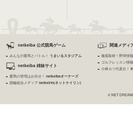
netkeiba 公式競馬ゲーム
関連メディ
みんなの愛馬とバトル！
うまいるスタジアム
徹底取材！野球情
ゴルフレッスン情
netkeiba 姉妹サイト
小林カツ代直伝！
愛馬の管理はお任せ！
netkeibaオーナーズ
競輪総合メディア
netkeirin(ネットケイリン)
© NET DREAMERS