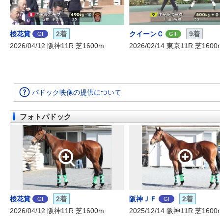
桜花賞
2着
クイーンＣ
9着
GI
GIII
2026/04/12 阪神11R 芝1600m
2026/02/14 東京11R 芝1600
パドック映像の提供について
フォトパドック
桜花賞
2着
阪神ＪＦ
2着
GI
GI
2026/04/12 阪神11R 芝1600m
2025/12/14 阪神11R 芝1600