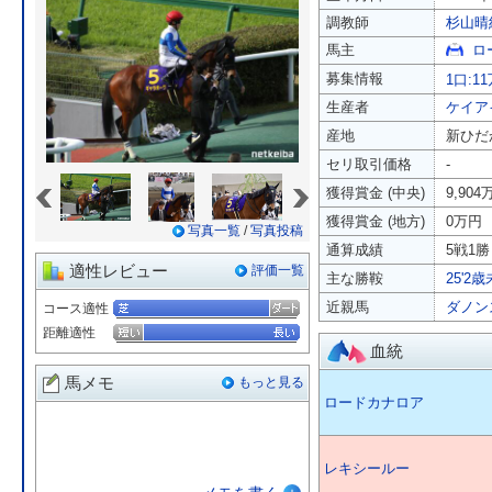
調教師
杉山晴
馬主
ロ
募集情報
1口:1
生産者
ケイア
産地
新ひだ
セリ取引価格
-
«
»
獲得賞金 (中央)
9,904
獲得賞金 (地方)
0万円
写真一覧
/
写真投稿
通算成績
5戦1勝 
適性レビュー
評価一覧
主な勝鞍
25'2
近親馬
ダノン
コース適性
距離適性
血統
馬メモ
もっと見る
ロードカナロア
レキシールー