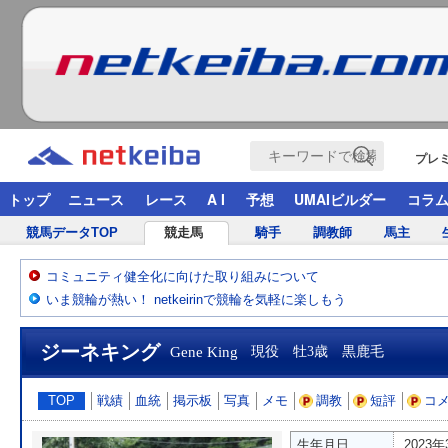
プレ
トップ
ニュース
レース
A I
予想
UMAIビルダー
コラ
競馬データTOP
競走馬
騎手
調教師
馬主
コミュニティ健全化に向けた取り組みについて
いま競輪が熱い！ netkeirinで競輪を気軽に楽しもう
ジーネキング
Gene King
現役 牡3歳 黒鹿毛
TOP
戦績
血統
掲示板
写真
メモ
調教
短評
コ
生年月日
2023年