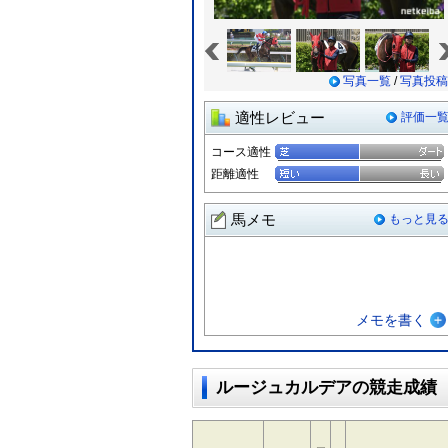
«
写真一覧
/
写真投稿
適性レビュー
評価一
コース適性
距離適性
馬メモ
もっと見
メモを書く
ルージュカルデアの競走成績