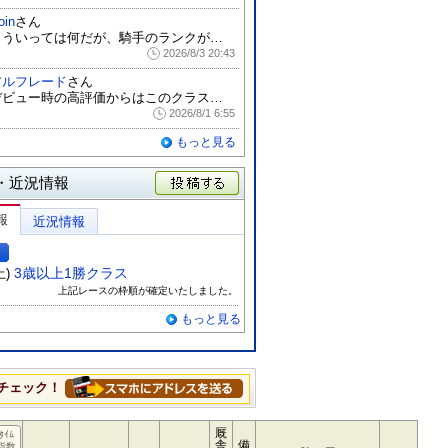
oin
さん
こういっては何だが、騎手のランクがどんど...
2026/8/3 20:43
アルフレード
さん
デビュー時の高評価からはこのクラスに居て...
2026/8/1 6:55
もっと見る
・近況情報
投稿する
報
近況情報
3歳以上1勝クラス
(土)
上記レースの枠順が確定いたしました。
もっと見る
チェック！
厩
ﾀｲﾑ
舎
備
指数