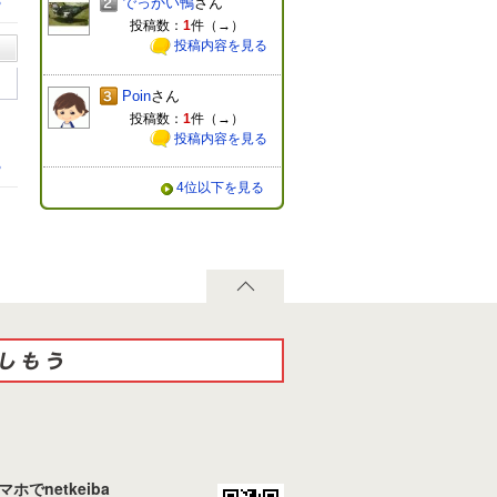
る
でっかい鴨
さん
投稿数：
1
件（
→
）
投稿内容を見る
Poin
さん
投稿数：
1
件（
→
）
投稿内容を見る
る
4位以下を見る
マホでnetkeiba