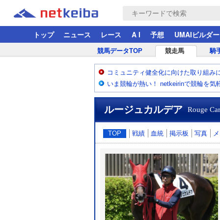
トップ
ニュース
レース
A I
予想
UMAIビルダー
競馬データTOP
競走馬
騎
コミュニティ健全化に向けた取り組み
いま競輪が熱い！ netkeirinで競輪を
ルージュカルデア
Rouge Ca
TOP
戦績
血統
掲示板
写真
メ