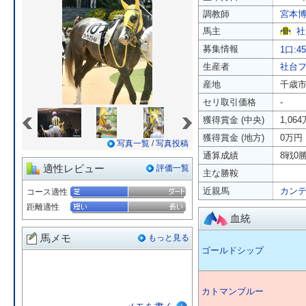
調教師
宮本
馬主
社
募集情報
1口:4
生産者
社台
産地
千歳
セリ取引価格
-
«
»
獲得賞金 (中央)
1,06
獲得賞金 (地方)
0万円
写真一覧
/
写真投稿
通算成績
8戦0勝
適性レビュー
評価一覧
主な勝鞍
近親馬
カン
コース適性
距離適性
血統
馬メモ
もっと見る
ゴールドシップ
カトマンブルー