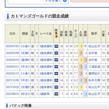
メモを書く
カトマンズゴールドの競走成績
映
オ
天
頭
枠
馬
人
着
斤
像
日付
開催
R
レース名
ッ
騎手
気
数
番
番
気
順
量
ズ
2026/07/05
2小倉4
曇
3
3歳未勝利
18
8
16
2.9
1
中
松山弘平
55
芝
2026/05/09
3京都5
晴
4
3歳未勝利
15
6
10
5.1
3
4
浜中俊
55
芝
2026/04/19
2阪神8
晴
2
3歳未勝利
16
3
6
3.9
1
3
浜中俊
55
芝
2026/03/21
1中京3
晴
4
3歳未勝利
18
3
5
6.2
3
2
三浦皇成
55
芝
2026/01/31
1小倉3
晴
2
3歳未勝利
18
8
16
7.7
3
4
藤岡佑介
55
芝
2025/12/06
5中京1
晴
5
2歳未勝利
14
3
4
4.2
2
3
松本大輝
54
芝
2025/10/26
3京都9
曇
3
2歳未勝利
10
6
6
2.3
1
5
松山弘平
55
芝
2025/08/31
4中京4
晴
5
2歳新馬
7
4
4
8.6
4
2
松山弘平
55
芝
パドック映像