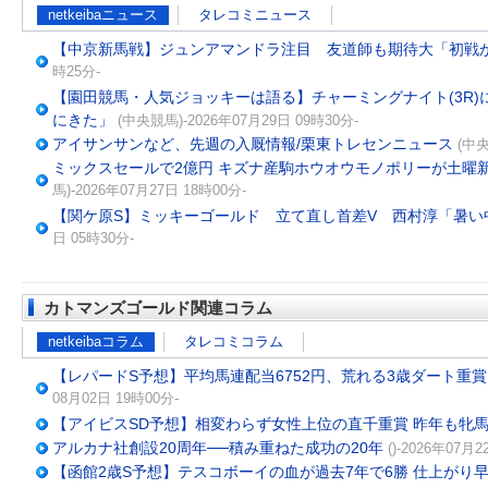
netkeibaニュース
タレコミニュース
【中京新馬戦】ジュンアマンドラ注目 友道師も期待大「初戦
時25分-
【園田競馬・人気ジョッキーは語る】チャーミングナイト(3R
にきた」
(中央競馬)-2026年07月29日 09時30分-
アイサンサンなど、先週の入厩情報/栗東トレセンニュース
(中央
ミックスセールで2億円 キズナ産駒ホウオウモノポリーが土曜
馬)-2026年07月27日 18時00分-
【関ケ原S】ミッキーゴールド 立て直し首差V 西村淳「暑い
日 05時30分-
カトマンズゴールド関連コラム
netkeibaコラム
タレコミコラム
【レパードS予想】平均馬連配当6752円、荒れる3歳ダート重
08月02日 19時00分-
【アイビスSD予想】相変わらず女性上位の直千重賞 昨年も牝
アルカナ社創設20周年──積み重ねた成功の20年
()-2026年07月
【函館2歳S予想】テスコボーイの血が過去7年で6勝 仕上がり