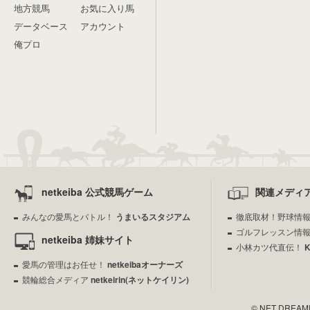
地方競馬
お気に入り馬
データベース
アカウント
俺プロ
netkeiba 公式競馬ゲーム
関連メディ
みんなの愛馬とバトル！
うまいるスタジアム
徹底取材！野球情
ゴルフレッスン情
netkeiba 姉妹サイト
小林カツ代直伝！
愛馬の管理はお任せ！
netkeibaオーナーズ
競輪総合メディア
netkeirin(ネットケイリン)
© NET DREAMERS