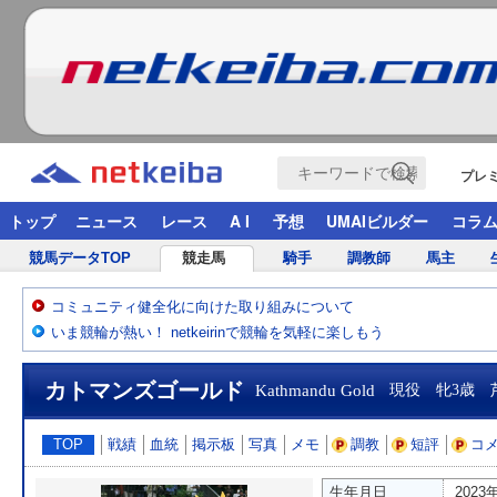
プレ
トップ
ニュース
レース
A I
予想
UMAIビルダー
コラ
競馬データTOP
競走馬
騎手
調教師
馬主
コミュニティ健全化に向けた取り組みについて
いま競輪が熱い！ netkeirinで競輪を気軽に楽しもう
カトマンズゴールド
Kathmandu Gold
現役 牝3歳 
TOP
戦績
血統
掲示板
写真
メモ
調教
短評
コ
生年月日
2023