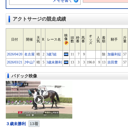
メモを書く
アクトサージの競走成績
映
オ
天
頭
枠
馬
人
着
斤
像
日付
開催
R
レース名
ッ
騎手
気
数
番
番
気
順
量
ズ
2026/04/20
名古屋
晴
2
3歳7組
11
7
9
除
加藤利征
57
2026/03/21
2中山7
晴
5
3歳未勝利
13
3
3
196.0
9
13
吉田豊
57
パドック映像
３歳未勝利
13着