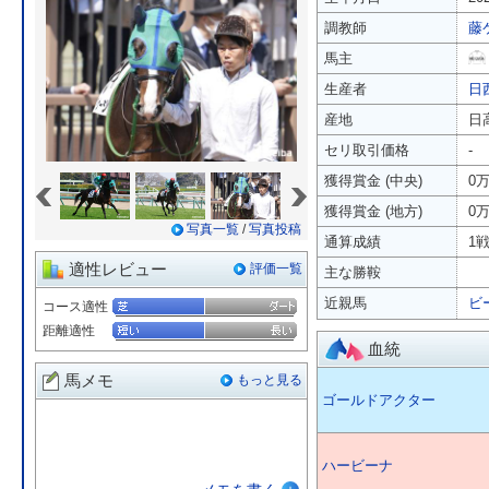
調教師
藤
馬主
生産者
日
産地
日
セリ取引価格
-
«
»
獲得賞金 (中央)
0
獲得賞金 (地方)
0
写真一覧
/
写真投稿
通算成績
1戦
適性レビュー
評価一覧
主な勝鞍
近親馬
ビ
コース適性
距離適性
血統
馬メモ
もっと見る
ゴールドアクター
ハービーナ