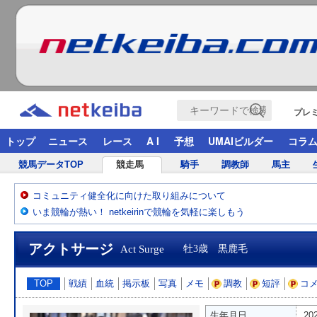
プレ
トップ
ニュース
レース
A I
予想
UMAIビルダー
コラ
競馬データTOP
競走馬
騎手
調教師
馬主
コミュニティ健全化に向けた取り組みについて
いま競輪が熱い！ netkeirinで競輪を気軽に楽しもう
アクトサージ
Act Surge
牡3歳 黒鹿毛
TOP
戦績
血統
掲示板
写真
メモ
調教
短評
コ
生年月日
20