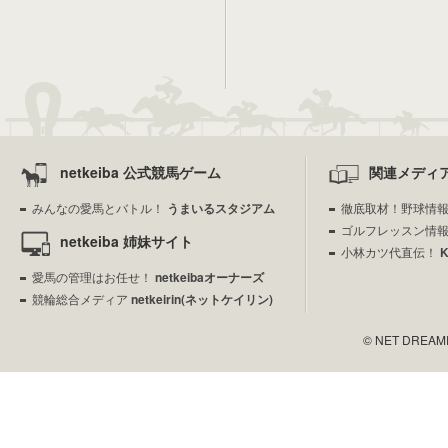
netkeiba 公式競馬ゲーム
関連メディ
みんなの愛馬とバトル！
うまいるスタジアム
徹底取材！野球情
ゴルフレッスン情
netkeiba 姉妹サイト
小林カツ代直伝！
愛馬の管理はお任せ！
netkeibaオーナーズ
競輪総合メディア
netkeirin(ネットケイリン)
© NET DREAMERS