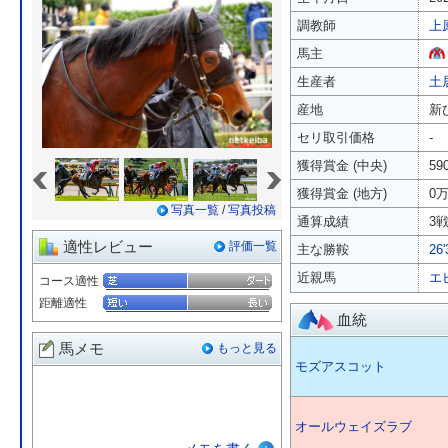
調教師
上
馬主
生産者
土
産地
新
セリ取引価格
-
«
»
獲得賞金 (中央)
59
獲得賞金 (地方)
0
写真一覧
/
写真投稿
通算成績
3戦
適性レビュー
評価一覧
主な勝鞍
26
近親馬
エ
コース適性
距離適性
血統
馬メモ
もっと見る
モズアスコット
オールウェイズラブ