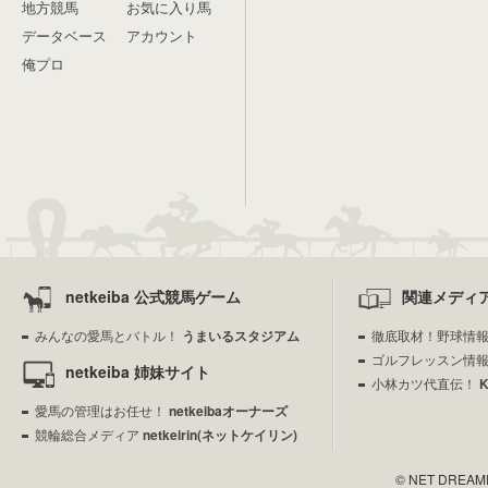
地方競馬
お気に入り馬
データベース
アカウント
俺プロ
netkeiba 公式競馬ゲーム
関連メディ
みんなの愛馬とバトル！
うまいるスタジアム
徹底取材！野球情
ゴルフレッスン情
netkeiba 姉妹サイト
小林カツ代直伝！
愛馬の管理はお任せ！
netkeibaオーナーズ
競輪総合メディア
netkeirin(ネットケイリン)
© NET DREAMERS