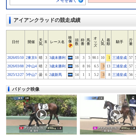
メモを書く
アイアンクラッドの競走成績
映
オ
天
頭
枠
馬
人
着
斤
像
日付
開催
R
レース名
ッ
騎手
気
数
番
番
気
順
量
ズ
2026/05/10
2東京6
晴
3
3歳未勝利
18
3
5
90.1
10
1
三浦皇成
57
2026/03/08
2中山4
晴
2
3歳未勝利
16
8
16
6.5
3
13
三浦皇成
57
2025/12/27
5中山7
曇
6
2歳新馬
14
1
1
5.2
3
8
三浦皇成
56
パドック映像