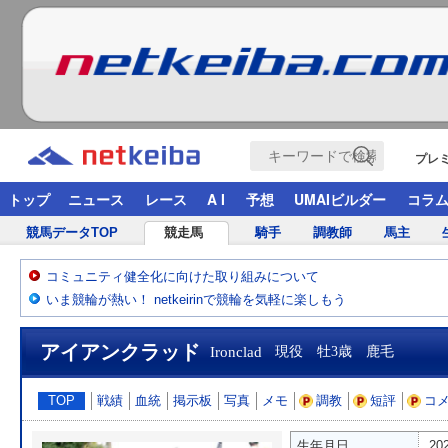
プレ
トップ
ニュース
レース
A I
予想
UMAIビルダー
コラ
競馬データTOP
競走馬
騎手
調教師
馬主
コミュニティ健全化に向けた取り組みについて
いま競輪が熱い！ netkeirinで競輪を気軽に楽しもう
アイアンクラッド
Ironclad
現役 牡3歳 鹿毛
TOP
戦績
血統
掲示板
写真
メモ
調教
短評
コ
生年月日
20