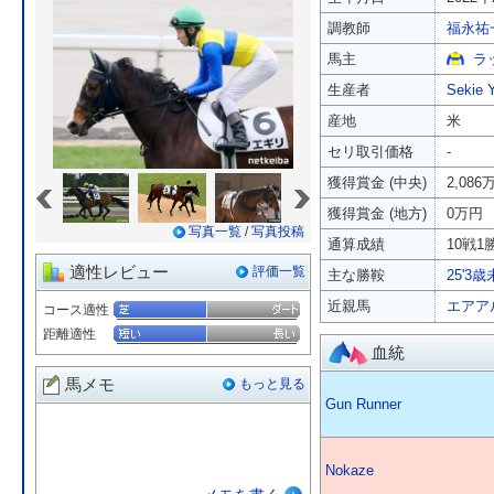
調教師
福永祐
馬主
ラ
生産者
Sekie 
産地
米
セリ取引価格
-
«
»
獲得賞金 (中央)
2,086
獲得賞金 (地方)
0万円
写真一覧
/
写真投稿
通算成績
10戦1勝
適性レビュー
評価一覧
主な勝鞍
25'3
近親馬
エアア
コース適性
距離適性
血統
馬メモ
もっと見る
Gun Runner
Nokaze