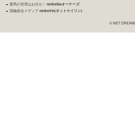
愛馬の管理はお任せ！
netkeibaオーナーズ
競輪総合メディア
netkeirin(ネットケイリン)
© NET DREAMERS