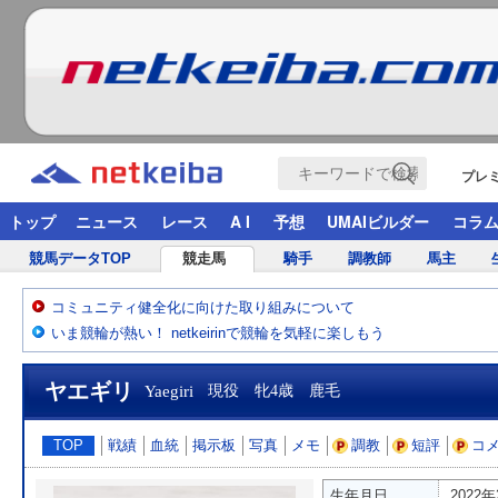
プレ
トップ
ニュース
レース
A I
予想
UMAIビルダー
コラ
競馬データTOP
競走馬
騎手
調教師
馬主
コミュニティ健全化に向けた取り組みについて
いま競輪が熱い！ netkeirinで競輪を気軽に楽しもう
ヤエギリ
Yaegiri
現役 牝4歳 鹿毛
TOP
戦績
血統
掲示板
写真
メモ
調教
短評
コ
生年月日
2022