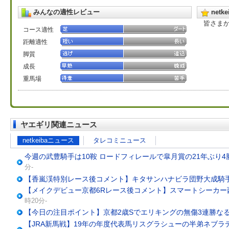
みんなの適性レビュー
net
皆さま
コース適性
距離適性
脚質
成長
重馬場
ヤエギリ関連ニュース
netkeibaニュース
タレコミニュース
今週の武豊騎手は10鞍 ロードフィレールで皐月賞の21年ぶり4
分-
【香嵐渓特別レース後コメント】キタサンハナビラ団野大成騎
【メイクデビュー京都6Rレース後コメント】スマートシーカー
時20分-
【今日の注目ポイント】京都2歳Sでエリキングの無傷3連勝な
【JRA新馬戦】19年の年度代表馬リスグラシューの半弟ネブラ