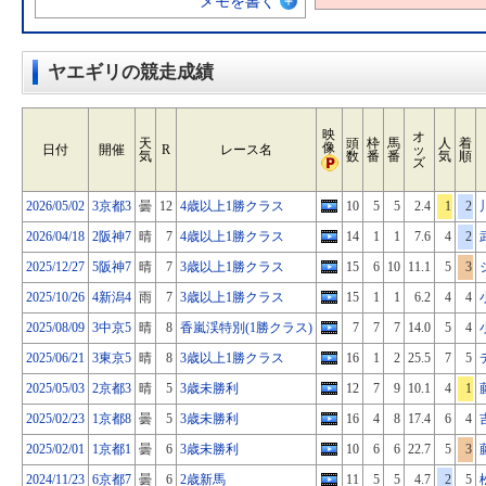
メモを書く
ヤエギリの競走成績
映
オ
天
頭
枠
馬
人
着
像
日付
開催
R
レース名
ッ
気
数
番
番
気
順
ズ
2026/05/02
3京都3
曇
12
4歳以上1勝クラス
10
5
5
2.4
1
2
2026/04/18
2阪神7
晴
7
4歳以上1勝クラス
14
1
1
7.6
4
2
2025/12/27
5阪神7
晴
7
3歳以上1勝クラス
15
6
10
11.1
5
3
2025/10/26
4新潟4
雨
7
3歳以上1勝クラス
15
1
1
6.2
4
4
2025/08/09
3中京5
晴
8
香嵐渓特別(1勝クラス)
7
7
7
14.0
5
4
2025/06/21
3東京5
晴
8
3歳以上1勝クラス
16
1
2
25.5
7
5
2025/05/03
2京都3
晴
5
3歳未勝利
12
7
9
10.1
4
1
2025/02/23
1京都8
曇
5
3歳未勝利
16
4
8
17.4
6
4
2025/02/01
1京都1
曇
6
3歳未勝利
10
6
6
22.7
5
3
2024/11/23
6京都7
曇
6
2歳新馬
11
5
5
4.7
2
5