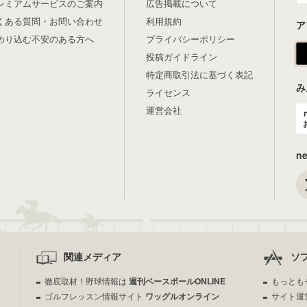
レミアムサービスのご案内
広告掲載について
くある質問・お問い合わせ
利用規約
ア
めり込む不安のある方へ
プライバシーポリシー
投稿ガイドライン
特定商取引法に基づく表記
み
ライセンス
運営会社
n
関連メディア
ソ
徹底取材！野球情報は
週刊ベースボールONLINE
もっとも
ゴルフレッスン情報サイト
ワッグルオンライン
サイト運