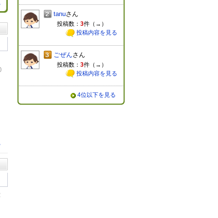
る
tanu
さん
投稿数：
3
件（
→
）
投稿内容を見る
ごぜん
さん
投稿数：
3
件（
→
）
0
投稿内容を見る
4位以下を見る
る
2