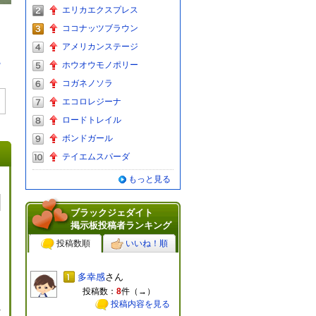
エリカエクスプレス
ココナッツブラウン
アメリカンステージ
る
ホウオウモノポリー
コガネノソラ
エコロレジーナ
ロードトレイル
ボンドガール
テイエムスパーダ
もっと見る
ブラックジェダイト
掲示板投稿者ランキング
投稿数順
いいね！順
多幸感
さん
投稿数：
8
件（
→
）
投稿内容を見る