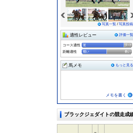
«
写真一覧
/
写真投稿
適性レビュー
評価一
コース適性
距離適性
馬メモ
もっと見
メモを書く
ブラックジェダイトの競走成