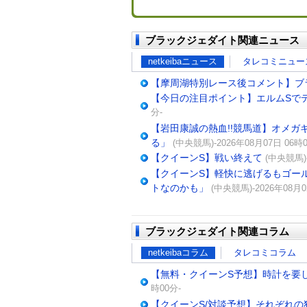
ブラックジェダイト関連ニュース
netkeibaニュース
タレコミニュー
【摩周湖特別レース後コメント】ブ
【今日の注目ポイント】エルムSで
分-
【岩田康誠の熱血!!競馬道】オメ
る」
(中央競馬)-2026年08月07日 06時0
【クイーンS】戦い終えて
(中央競馬)-
【クイーンS】軽快に逃げるもゴー
トなのかも」
(中央競馬)-2026年08月0
ブラックジェダイト関連コラム
netkeibaコラム
タレコミコラム
【無料・クイーンS予想】時計を要し
時00分-
【クイーンS/対談予想】それぞれの