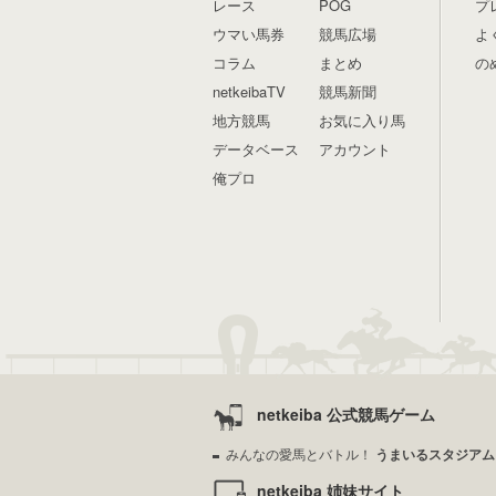
レース
POG
プ
ウマい馬券
競馬広場
よ
コラム
まとめ
の
netkeibaTV
競馬新聞
地方競馬
お気に入り馬
データベース
アカウント
俺プロ
netkeiba 公式競馬ゲーム
みんなの愛馬とバトル！
うまいるスタジアム
netkeiba 姉妹サイト