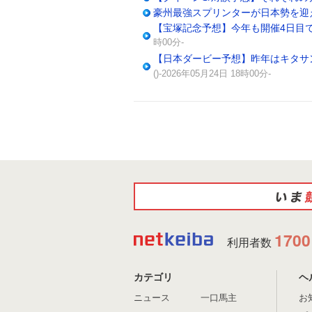
豪州最強スプリンターが日本勢を迎
【宝塚記念予想】今年も開催4日目
時00分-
【日本ダービー予想】昨年はキタサン
()-2026年05月24日 18時00分-
1700
利用者数
カテゴリ
ヘ
ニュース
一口馬主
お