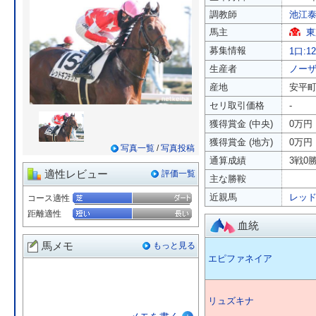
調教師
池江
馬主
東
募集情報
1口:1
生産者
ノー
産地
安平
セリ取引価格
-
獲得賞金 (中央)
0万円
獲得賞金 (地方)
0万円
写真一覧
/
写真投稿
通算成績
3戦0勝
適性レビュー
評価一覧
主な勝鞍
近親馬
レッ
コース適性
距離適性
血統
馬メモ
もっと見る
エピファネイア
リュズキナ