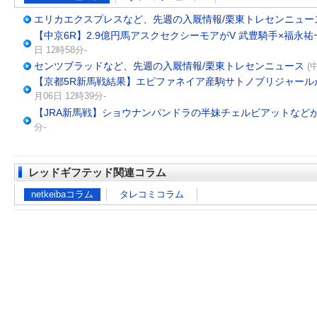
エリカエクスプレスなど、先週の入厩情報/栗東トレセンニュー
【中京6R】2.9億円馬アスクセクシーモアがV 武豊騎手×福永
日 12時58分-
センツブラッドなど、先週の入厩情報/栗東トレセンニュース
(
【京都5R新馬戦結果】エピファネイア産駒サトノブリジャール
月06日 12時39分-
【JRA新馬戦】ショウナンパンドラの半妹チェルビアットなど
分-
レッドギフテッド関連コラム
netkeibaコラム
タレコミコラム