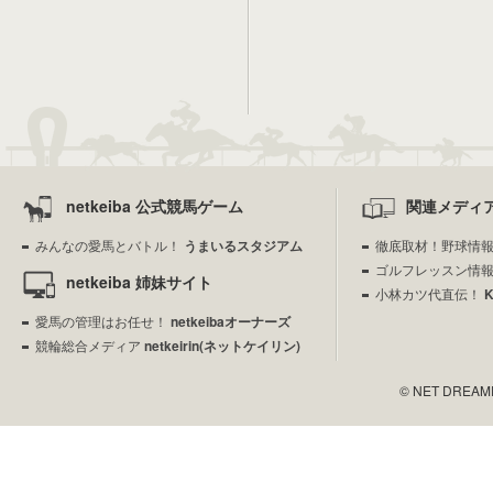
netkeiba 公式競馬ゲーム
関連メディ
みんなの愛馬とバトル！
うまいるスタジアム
徹底取材！野球情
ゴルフレッスン情
netkeiba 姉妹サイト
小林カツ代直伝！
愛馬の管理はお任せ！
netkeibaオーナーズ
競輪総合メディア
netkeirin(ネットケイリン)
© NET DREAMERS