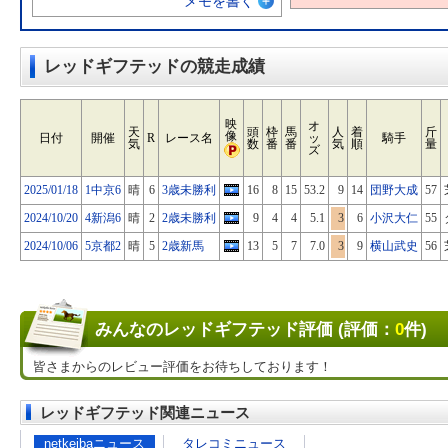
メモを書く
レッドギフテッドの競走成績
映
オ
天
頭
枠
馬
人
着
斤
像
日付
開催
R
レース名
ッ
騎手
気
数
番
番
気
順
量
ズ
2025/01/18
1中京6
晴
6
3歳未勝利
16
8
15
53.2
9
14
団野大成
57
2024/10/20
4新潟6
晴
2
2歳未勝利
9
4
4
5.1
3
6
小沢大仁
55
2024/10/06
5京都2
晴
5
2歳新馬
13
5
7
7.0
3
9
横山武史
56
みんなのレッドギフテッド評価 (評価：
0
件)
皆さまからのレビュー評価をお待ちしております！
レッドギフテッド関連ニュース
netkeibaニュース
タレコミニュース