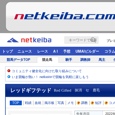
プレ
トップ
ニュース
レース
A I
予想
UMAIビルダー
コラ
競馬データTOP
競走馬
騎手
調教師
馬主
コミュニティ健全化に向けた取り組みについて
いま競輪が熱い！ netkeirinで競輪を気軽に楽しもう
レッドギフテッド
Red Gifted
抹消 セ 鹿毛
TOP
戦績
血統
掲示板
写真
メモ
調教
短評
コ
生年月日
2022