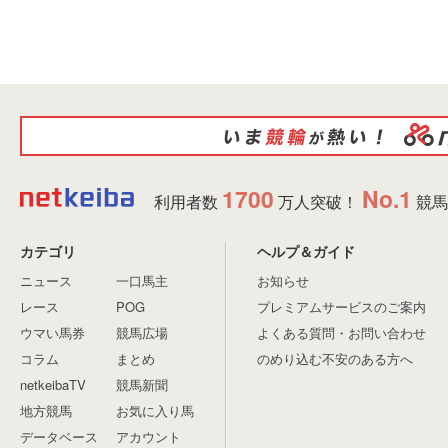
1700
No.1
利用者数
万人突破！
競馬
カテゴリ
ヘルプ＆ガイド
ニュース
一口馬主
お知らせ
レース
POG
プレミアムサービスのご案内
ウマい馬券
競馬広場
よくある質問・お問い合わせ
コラム
まとめ
のめり込む不安のある方へ
netkeibaTV
競馬新聞
地方競馬
お気に入り馬
データベース
アカウント