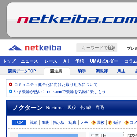
プレ
トップ
ニュース
レース
A I
予想
UMAIビルダー
コラ
競馬データTOP
競走馬
騎手
調教師
馬主
コミュニティ健全化に向けた取り組みについて
いま競輪が熱い！ netkeirinで競輪を気軽に楽しもう
ノクターン
Nocturne
現役 牝4歳 鹿毛
TOP
戦績
血統
掲示板
写真
メモ
調教
短評
コ
生年月日
202