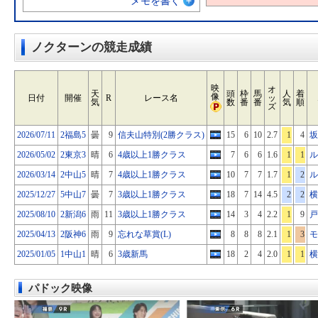
メモを書く
ノクターンの競走成績
映
オ
天
頭
枠
馬
人
着
像
日付
開催
R
レース名
ッ
気
数
番
番
気
順
ズ
2026/07/11
2福島5
曇
9
信夫山特別(2勝クラス)
15
6
10
2.7
1
4
坂
2026/05/02
2東京3
晴
6
4歳以上1勝クラス
7
6
6
1.6
1
1
ル
2026/03/14
2中山5
晴
7
4歳以上1勝クラス
10
7
7
1.7
1
2
ル
2025/12/27
5中山7
曇
7
3歳以上1勝クラス
18
7
14
4.5
2
2
横
2025/08/10
2新潟6
雨
11
3歳以上1勝クラス
14
3
4
2.2
1
9
戸
2025/04/13
2阪神6
雨
9
忘れな草賞(L)
8
8
8
2.1
1
3
モ
2025/01/05
1中山1
晴
6
3歳新馬
18
2
4
2.0
1
1
横
パドック映像