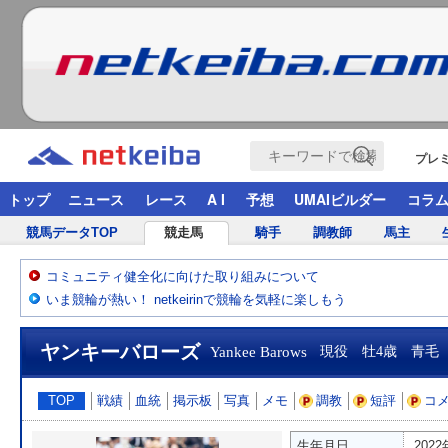
プレ
トップ
ニュース
レース
A I
予想
UMAIビルダー
コラ
競馬データTOP
競走馬
騎手
調教師
馬主
コミュニティ健全化に向けた取り組みについて
いま競輪が熱い！ netkeirinで競輪を気軽に楽しもう
ヤンキーバローズ
Yankee Barows
現役 牡4歳 青毛
TOP
戦績
血統
掲示板
写真
メモ
調教
短評
コ
生年月日
202