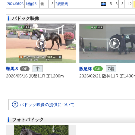
2024/06/23
1函館6
曇
5
2歳新馬
5
5
5
1.2
パドック映像
鞍馬Ｓ
中
阪急杯
7着
OP
GIII
2026/05/16 京都11R 芝1200m
2026/02/21 阪神11R 芝1400
パドック映像の提供について
フォトパドック