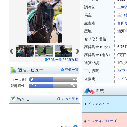
調教師
上村
馬主
生産者
富田
産地
浦河
セリ取引価格
-
«
»
獲得賞金 (中央)
6,75
獲得賞金 (地方)
0万円
写真一覧
/
写真投稿
通算成績
10戦2
適性レビュー
評価一覧
主な勝鞍
25'
近親馬
クイ
コース適性
距離適性
血統
馬メモ
もっと見る
エピファネイア
キャンディバローズ