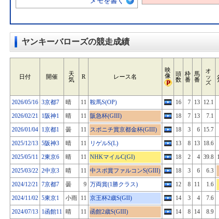
メモを書く
ヤンキーバローズの競走成績
映
オ
天
頭
枠
馬
像
日付
開催
R
レース名
ッ
気
数
番
番
ズ
2026/05/16
3京都7
晴
11
鞍馬S(OP)
16
7
13
12.1
2026/02/21
1阪神1
晴
11
阪急杯(GIII)
18
7
13
7.1
2026/01/04
1京都1
曇
11
スポニチ賞京都金杯(GIII)
18
3
6
15.7
2025/12/13
5阪神3
晴
11
リゲルS(L)
13
8
13
18.6
2025/05/11
2東京6
晴
11
NHKマイルC(GI)
18
2
4
39.8
2025/03/22
2中京3
晴
11
中スポ賞ファルコンS(GIII)
18
3
6
6.3
2024/12/21
7京都7
曇
9
万両賞(1勝クラス)
12
8
11
1.6
2024/11/02
5東京1
小雨
11
京王杯2歳S(GII)
14
3
4
7.6
2024/07/13
1函館11
晴
11
函館2歳S(GIII)
14
8
14
8.9