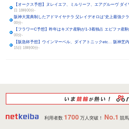
【オークス予想】ヌレイエフ、ミルリーフ、エアグルーヴ ダイ
日 18時00分-
阪神大賞典制したアドマイヤテラ 父レイデオロは“史上最強クラ
00分-
【フラワーC予想】昨年はキズナ産駒が1-3着独占 エピファ産
00分-
【阪急杯予想】ウインマーベル、ダイアトニックetc… 阪神芝内
15日 18時00分-
1700
No.1
利用者数
万人突破！
競馬