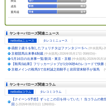
脚質
成長
重馬場
ヤンキーバローズ関連ニュース
netkeibaニュース
タレコミニュース
函館２歳Ｓを制したフェリチタはファンタジーＳへ
(中央競馬)-2
京都競馬出来事&制裁
(中央競馬)-2026年05月17日 05時03分-
5月16日の出来事一覧/新潟・東京・京都
(中央競馬)-2026年05月1
【鞍馬S結果】フリッカージャブが1分06秒4のレコードで快勝
京都メインの鞍馬Sで吉村誠之助騎手と岩田望来騎手が落馬
(
ヤンキーバローズ関連コラム
netkeibaコラム
タレコミコラム
【クイーンS予想】ずっとこの日を待っていた！ 当コラムの救世主
回
()-2026年08月01日 12時00分-