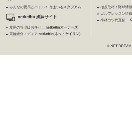
みんなの愛馬とバトル！
うまいるスタジアム
徹底取材！野球情
ゴルフレッスン情
netkeiba 姉妹サイト
小林カツ代直伝！
愛馬の管理はお任せ！
netkeibaオーナーズ
競輪総合メディア
netkeirin(ネットケイリン)
© NET DREAMERS