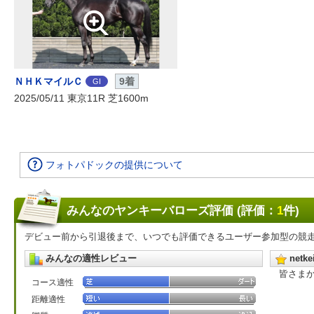
ＮＨＫマイルＣ
9着
GI
2025/05/11 東京11R 芝1600m
フォトパドックの提供について
みんなのヤンキーバローズ評価 (評価：
1
件)
デビュー前から引退後まで、いつでも評価できるユーザー参加型の競
みんなの適性レビュー
net
皆さま
コース適性
距離適性