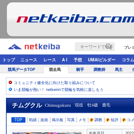
プレ
トップ
ニュース
レース
A I
予想
UMAIビルダー
コラ
競馬データTOP
競走馬
騎手
調教師
馬主
コミュニティ健全化に向けた取り組みについて
いま競輪が熱い！ netkeirinで競輪を気軽に楽しもう
チムグクル
Chimugukuru
現役 牡4歳 鹿毛
TOP
戦績
血統
掲示板
写真
メモ
調教
短評
コ
生年月日
202