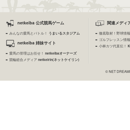
netkeiba 公式競馬ゲーム
関連メディ
みんなの愛馬とバトル！
うまいるスタジアム
徹底取材！野球情
ゴルフレッスン情
netkeiba 姉妹サイト
小林カツ代直伝！
愛馬の管理はお任せ！
netkeibaオーナーズ
競輪総合メディア
netkeirin(ネットケイリン)
© NET DREAMERS