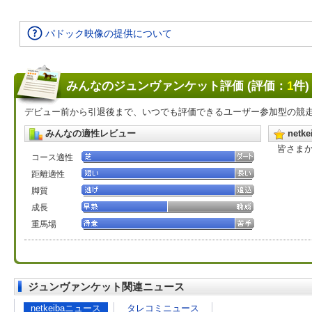
パドック映像の提供について
みんなのジュンヴァンケット評価 (評価：
1
件)
デビュー前から引退後まで、いつでも評価できるユーザー参加型の競
みんなの適性レビュー
net
皆さま
コース適性
距離適性
脚質
成長
重馬場
ジュンヴァンケット関連ニュース
netkeibaニュース
タレコミニュース