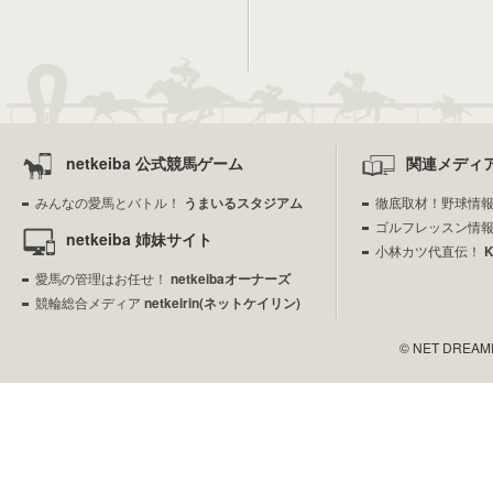
netkeiba 公式競馬ゲーム
関連メディ
みんなの愛馬とバトル！
うまいるスタジアム
徹底取材！野球情
ゴルフレッスン情
netkeiba 姉妹サイト
小林カツ代直伝！
愛馬の管理はお任せ！
netkeibaオーナーズ
競輪総合メディア
netkeirin(ネットケイリン)
© NET DREAMERS