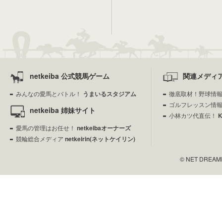
netkeiba 公式競馬ゲーム
関連メディ
みんなの愛馬とバトル！
うまいるスタジアム
徹底取材！野球情
ゴルフレッスン情
netkeiba 姉妹サイト
小林カツ代直伝！
愛馬の管理はお任せ！
netkeibaオーナーズ
競輪総合メディア
netkeirin(ネットケイリン)
© NET DREAMERS