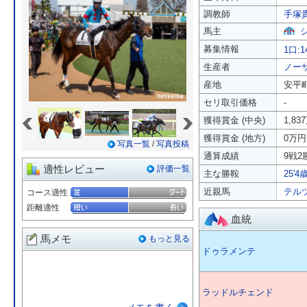
調教師
手塚
馬主
募集情報
1口:1
生産者
ノー
産地
安平
セリ取引価格
-
«
»
獲得賞金 (中央)
1,83
獲得賞金 (地方)
0万円
写真一覧
/
写真投稿
通算成績
9戦2勝
適性レビュー
評価一覧
主な勝鞍
25'
近親馬
テル
コース適性
距離適性
血統
馬メモ
もっと見る
ドゥラメンテ
ラッドルチェンド