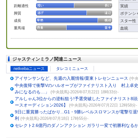
距離適性
実績
脚質
ポテンシ
成長
スター性
重馬場
血統
ジャスティンミラノ関連ニュース
netkeibaニュース
タレコミニュース
アイサンサンなど、先週の入厩情報/栗東トレセンニュース
(中央
中央復帰で衝撃Vのハルオーブがファイナリスト入り 村上卓
みになるのも…」
(中央競馬)-2026年07月22日 18時33分-
アルしゃん3位からの逆転狙う!予選突破したファイナリスト8
ースオーディション2026】
(中央競馬)-2026年07月22日 12時58分-
9日に重賞勝ったばかり...G1・9勝レベルスロマンスが電撃引退
利
(中央競馬)-2026年07月18日 17時55分-
セレクト2.6億円のダノンアクション ガラリ一変で初勝利なる