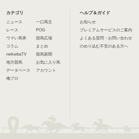
カテゴリ
ヘルプ＆ガイド
ニュース
一口馬主
お知らせ
レース
POG
プレミアムサービスのご案内
ウマい馬券
競馬広場
よくある質問・お問い合わせ
コラム
まとめ
のめり込む不安のある方へ
netkeibaTV
競馬新聞
地方競馬
お気に入り馬
データベース
アカウント
俺プロ