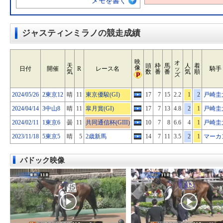
メモを書く
ジャスティンミラノの競走成績
映
オ
天
頭
枠
馬
人
着
像
日付
開催
R
レース名
ッ
騎手
気
数
番
番
気
順
ズ
2024/05/26
2東京12
晴
11
東京優駿(GI)
17
7
15
2.2
1
2
戸崎圭
2024/04/14
3中山8
晴
11
皐月賞(GI)
17
7
13
4.8
2
1
戸崎圭
2024/02/11
1東京6
曇
11
共同通信杯(GIII)
10
7
8
6.6
4
1
戸崎圭
2023/11/18
5東京5
晴
5
2歳新馬
14
7
11
3.5
2
1
マーカ
パドック映像