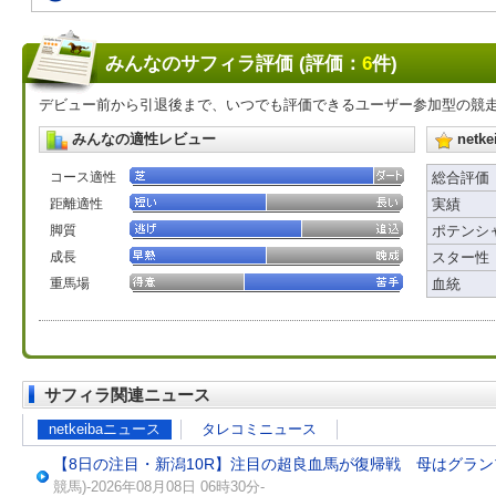
みんなのサフィラ評価 (評価：
6
件)
デビュー前から引退後まで、いつでも評価できるユーザー参加型の競
みんなの適性レビュー
net
コース適性
総合評価
距離適性
実績
脚質
ポテンシ
成長
スター性
重馬場
血統
サフィラ関連ニュース
netkeibaニュース
タレコミニュース
【8日の注目・新潟10R】注目の超良血馬が復帰戦 母はグラ
競馬)-2026年08月08日 06時30分-