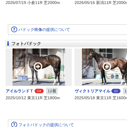
2026/07/19 小倉11R 芝2000m
2026/05/16 新潟11R 芝2000
パドック映像の提供について
フォトパドック
アイルランドＴ
12着
ヴィクトリアマイル
GII
GI
2025/10/12 東京11R 芝1800m
2025/05/18 東京11R 芝1600
フォトパドックの提供について