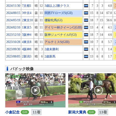
2024/11/30
7京都1
晴
12
3歳以上2勝クラス
7
3
3
4.8
2024/09/15
3中京4
曇
11
関西TVローズS(GII)
15
8
14
67.0
1
2024/05/19
2東京10
曇
11
優駿牝馬(GI)
18
7
15
56.6
1
2024/02/10
1東京5
晴
11
デイリー杯クイーンC(GIII)
13
4
4
4.1
2023/12/10
5阪神4
晴
11
阪神ジュベナイルF(GI)
18
7
14
4.6
2023/10/28
4東京8
晴
11
アルテミスS(GIII)
10
7
8
5.7
2023/09/30
4阪神8
晴
3
2歳未勝利
6
1
1
1.4
2023/08/05
2新潟3
晴
6
2歳新馬
13
6
8
1.7
パドック映像
小倉記念
11着
新潟大賞典
13着
GIII
GIII