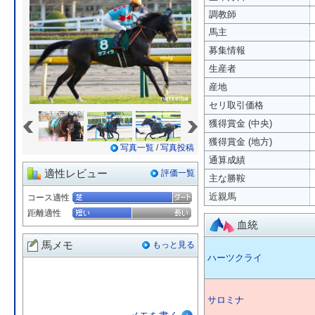
調教師
馬主
募集情報
生産者
産地
セリ取引価格
«
»
獲得賞金 (中央)
獲得賞金 (地方)
写真一覧
/
写真投稿
通算成績
適性レビュー
評価一覧
主な勝鞍
近親馬
コース適性
距離適性
血統
馬メモ
もっと見る
ハーツクライ
サロミナ