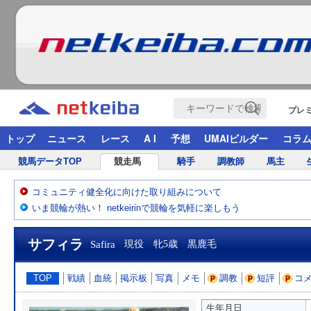
プレ
トップ
ニュース
レース
A I
予想
UMAIビルダー
コラ
競馬データTOP
競走馬
騎手
調教師
馬主
コミュニティ健全化に向けた取り組みについて
いま競輪が熱い！ netkeirinで競輪を気軽に楽しもう
サフィラ
Safira
現役 牝5歳 黒鹿毛
TOP
戦績
血統
掲示板
写真
メモ
調教
短評
コ
生年月日