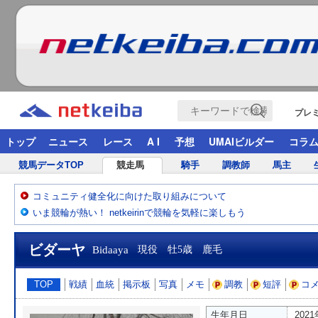
プレ
トップ
ニュース
レース
A I
予想
UMAIビルダー
コラ
競馬データTOP
競走馬
騎手
調教師
馬主
コミュニティ健全化に向けた取り組みについて
いま競輪が熱い！ netkeirinで競輪を気軽に楽しもう
ビダーヤ
Bidaaya
現役 牡5歳 鹿毛
TOP
戦績
血統
掲示板
写真
メモ
調教
短評
コ
生年月日
202