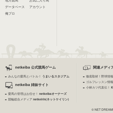
地方競馬
お気に入り馬
データベース
アカウント
俺プロ
netkeiba 公式競馬ゲーム
関連メディ
みんなの愛馬とバトル！
うまいるスタジアム
徹底取材！野球情
ゴルフレッスン情
netkeiba 姉妹サイト
小林カツ代直伝！
愛馬の管理はお任せ！
netkeibaオーナーズ
競輪総合メディア
netkeirin(ネットケイリン)
© NET DREAMERS