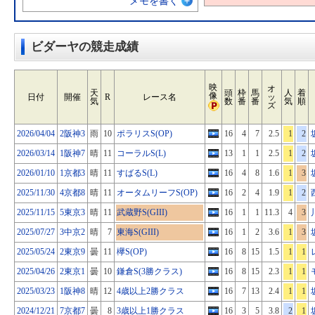
メモを書く
ビダーヤの競走成績
映
オ
天
頭
枠
馬
人
着
像
日付
開催
R
レース名
ッ
気
数
番
番
気
順
ズ
2026/04/04
2阪神3
雨
10
ポラリスS(OP)
16
4
7
2.5
1
2
2026/03/14
1阪神7
晴
11
コーラルS(L)
13
1
1
2.5
1
2
2026/01/10
1京都3
晴
11
すばるS(L)
16
4
8
1.6
1
3
2025/11/30
4京都8
晴
11
オータムリーフS(OP)
16
2
4
1.9
1
2
2025/11/15
5東京3
晴
11
武蔵野S(GIII)
16
1
1
11.3
4
3
2025/07/27
3中京2
晴
7
東海S(GIII)
16
1
2
3.6
1
3
2025/05/24
2東京9
曇
11
欅S(OP)
16
8
15
1.5
1
1
2025/04/26
2東京1
曇
10
鎌倉S(3勝クラス)
16
8
15
2.3
1
1
2025/03/23
1阪神8
晴
12
4歳以上2勝クラス
16
7
13
2.4
1
1
2024/12/21
7京都7
曇
8
3歳以上1勝クラス
16
3
5
3.8
2
1