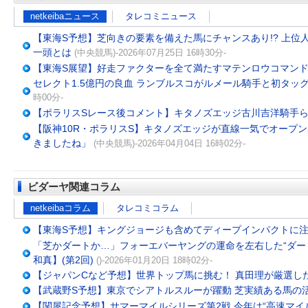
netkeibaニュース
タレコミニュース
【東海S予想】芝向きの要素を備えた馬にチャンスあり!? 上
一頭とは
(中央競馬)-2026年07月25日 16時30分-
【東海S展望】好走ファクターを全て満たすマテンロウコマン
セレクト1.5億円の良血 ランブルスコがルメール騎手と初タッ
時00分-
【ポラリスSレース後コメント】キタノズエッジ古川吉洋騎手
【阪神10R・ポラリスS】キタノズエッジが直線一気でオープ
きましたね」
(中央競馬)-2026年04月04日 16時02分-
ビダーヤ関連コラム
netkeibaコラム
タレコミコラム
【東海S予想】キングジョージも含めてディープインパクトに
「芝かダートか…」フォーエバーヤングの運命を左右した“ダー
和真】(第2回)
()-2026年01月20日 18時02分-
【ジャパンCなど予想】世界トップ馬に挑む！ 真田理が厳選し
【武蔵野S予想】東京でシアトルスルーが躍動 芝実績ある馬の
【関屋記念予想】サマーマイルシリーズ第2戦 今年は“高速マイ