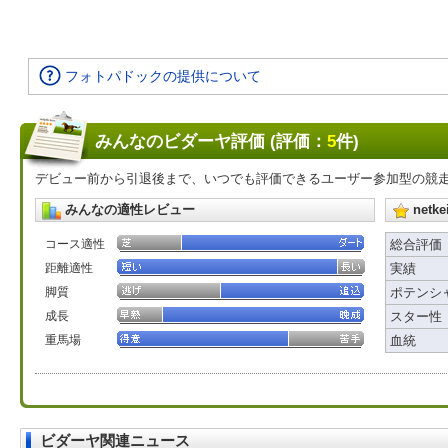
フォトパドックの提供について
みんなのビダーヤ評価 (評価：
5
件)
デビュー前から引退後まで、いつでも評価できるユーザー参加型の競
みんなの適性レビュー
net
コース適性
総合評価
距離適性
実績
脚質
ポテンシ
成長
スター性
重馬場
血統
ビダーヤ関連ニュース