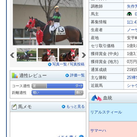
調教師
矢作
馬主
募集情報
1口:
生産者
ノー
産地
安平
セリ取引価格
1億9
«
»
獲得賞金 (中央)
1億3
獲得賞金 (地方)
0万円
写真一覧
/
写真投稿
通算成績
21戦5
適性レビュー
評価一覧
主な勝鞍
25'欅
近親馬
シャ
コース適性
距離適性
血統
馬メモ
もっと見る
リアルスティール
サマーハ