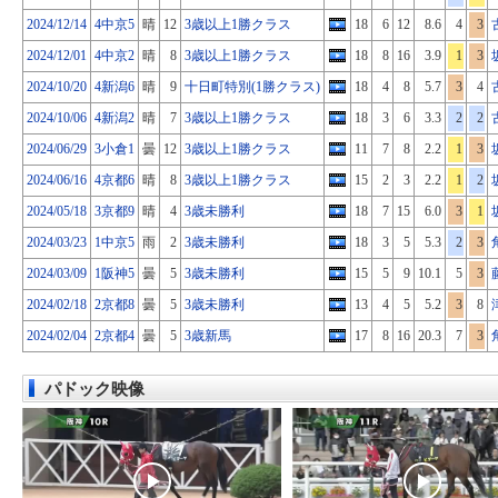
2024/12/14
4中京5
晴
12
3歳以上1勝クラス
18
6
12
8.6
4
3
2024/12/01
4中京2
晴
8
3歳以上1勝クラス
18
8
16
3.9
1
3
2024/10/20
4新潟6
晴
9
十日町特別(1勝クラス)
18
4
8
5.7
3
4
2024/10/06
4新潟2
晴
7
3歳以上1勝クラス
18
3
6
3.3
2
2
2024/06/29
3小倉1
曇
12
3歳以上1勝クラス
11
7
8
2.2
1
3
2024/06/16
4京都6
晴
8
3歳以上1勝クラス
15
2
3
2.2
1
2
2024/05/18
3京都9
晴
4
3歳未勝利
18
7
15
6.0
3
1
2024/03/23
1中京5
雨
2
3歳未勝利
18
3
5
5.3
2
3
2024/03/09
1阪神5
曇
5
3歳未勝利
15
5
9
10.1
5
3
2024/02/18
2京都8
曇
5
3歳未勝利
13
4
5
5.2
3
8
2024/02/04
2京都4
曇
5
3歳新馬
17
8
16
20.3
7
3
パドック映像